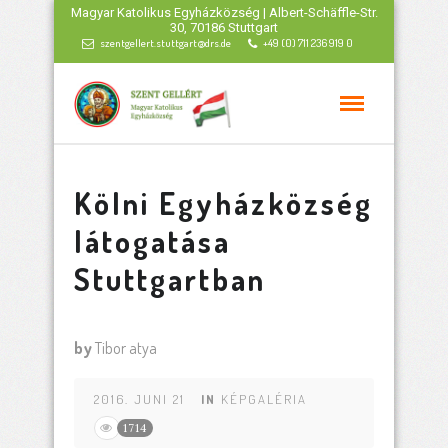
Magyar Katolikus Egyházközség | Albert-Schäffle-Str.
30, 70186 Stuttgart
szentgellert.stuttgart@drs.de
+49 (0) 711 236 919 0
Kölni Egyházközség
látogatása
Stuttgartban
by
Tibor atya
2016. JUNI 21
IN
KÉPGALÉRIA
1714