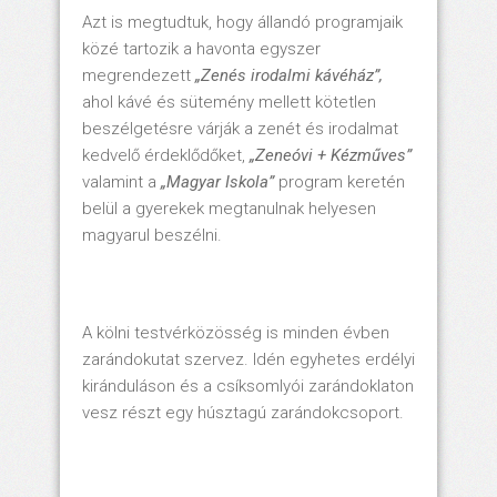
Azt is megtudtuk, hogy állandó programjaik
közé tartozik a havonta egyszer
megrendezett
„Zenés irodalmi kávéház”,
ahol kávé és sütemény mellett kötetlen
beszélgetésre várják a zenét és irodalmat
kedvelő érdeklődőket,
„Zeneóvi + Kézműves”
valamint a
„Magyar Iskola”
program keretén
belül a gyerekek megtanulnak helyesen
magyarul beszélni.
A kölni testvérközösség is minden évben
zarándokutat szervez. Idén egyhetes erdélyi
kiránduláson és a csíksomlyói zarándoklaton
vesz részt egy húsztagú zarándokcsoport.