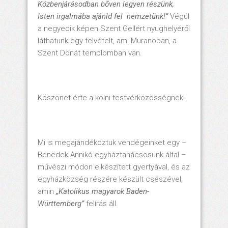
Közbenjárásodban bőven legyen részünk,
Isten irgalmába ajánld fel nemzetünk!”
Végül
a negyedik képen Szent Gellért nyughelyéről
láthatunk egy felvételt, ami Muranoban, a
Szent Donát templomban van.
Köszönet érte a kölni testvérközösségnek!
Mi is megajándékoztuk vendégeinket egy –
Benedek Annikó egyháztanácsosunk által –
művészi módon elkészített gyertyával, és az
egyházközség részére készült csészével,
amin
„Katolikus magyarok Baden-
Württemberg”
felírás áll.