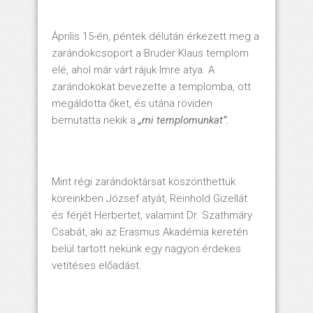
Április 15-én, péntek délután érkezett meg a
zarándokcsoport a Bruder Klaus templom
elé, ahol már várt rájuk Imre atya. A
zarándokokat bevezette a templomba, ott
megáldotta őket, és utána röviden
bemutatta nekik a
„mi templomunkat”.
Mint régi zarándoktársat köszönthettük
köreinkben József atyát, Reinhold Gizellát
és férjét Herbertet, valamint Dr. Szathmáry
Csabát, aki az Erasmus Akadémia keretén
belül tartott nekünk egy nagyon érdekes
vetítéses előadást.