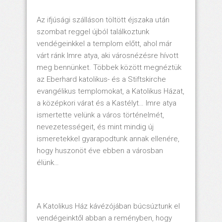
Az ifjúsági szálláson töltött éjszaka után
szombat reggel újból találkoztunk
vendégeinkkel a templom előtt, ahol már
várt ránk Imre atya, aki városnézésre hívott
meg bennünket. Többek között megnéztük
az Eberhard katolikus- és a Stiftskirche
evangélikus templomokat, a Katolikus Házat,
a középkori várat és a Kastélyt… Imre atya
ismertette velünk a város történelmét,
nevezetességeit, és mint mindig új
ismeretekkel gyarapodtunk annak ellenére,
hogy huszonöt éve ebben a városban
élünk…
A Katolikus Ház kávézójában búcsúztunk el
vendégeinktől abban a reményben, hogy