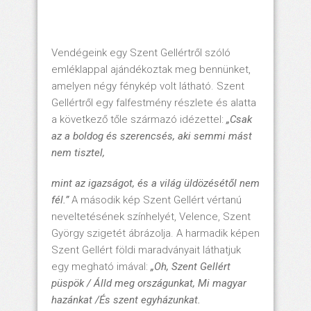
Vendégeink egy Szent Gellértről szóló
emléklappal ajándékoztak meg bennünket,
amelyen négy fénykép volt látható. Szent
Gellértről egy falfestmény részlete és alatta
a következő tőle származó idézettel:
„Csak
az a boldog és szerencsés, aki semmi mást
nem tisztel,
mint az igazságot, és a világ üldözésétől nem
fél.”
A második kép Szent Gellért vértanú
neveltetésének színhelyét, Velence, Szent
György szigetét ábrázolja. A harmadik képen
Szent Gellért földi maradványait láthatjuk
egy megható imával:
„Oh, Szent Gellért
püspök / Álld meg országunkat, Mi magyar
hazánkat /És szent egyházunkat.