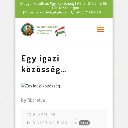
Magyar Katolikus Egyházközség | Albert-Schäffle-Str.
30, 70186 Stuttgart
szentgellert.stuttgart@drs.de
+49 (0) 711 236 919 0
Egy igazi
közösség…
by
Tibor atya
2016. APRIL 25
IN
OLVASÓINK ÍRJÁK
2473