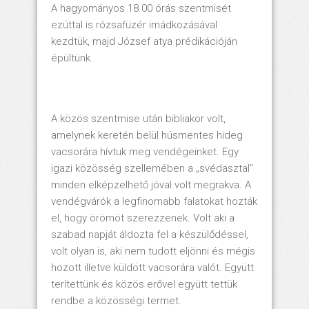
A hagyományos 18.00 órás szentmisét
ezúttal is rózsafüzér imádkozásával
kezdtük, majd József atya prédikációján
épültünk.
A közös szentmise után bibliakör volt,
amelynek keretén belül húsmentes hideg
vacsorára hívtuk meg vendégeinket. Egy
igazi közösség szellemében a „svédasztal”
minden elképzelhető jóval volt megrakva. A
vendégvárók a legfinomabb falatokat hozták
el, hogy örömöt szerezzenek. Volt aki a
szabad napját áldozta fel a készülődéssel,
volt olyan is, aki nem tudott eljönni és mégis
hozott illetve küldött vacsorára valót. Együtt
terítettünk és közös erővel együtt tettük
rendbe a közösségi termet.