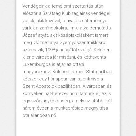
Vendégeink a templomi szertartás után
először a Barátság Klub tagjainak vendégei
voltak, akik kávéval, teával és süteménnyel
vártak a zarándokokra. Imre atya bemutatta
József atyát, akit középiskolásként ismert
meg. József atya Gyergyószentmiklósról
származik, 1998 januárjától szolgál Kölnben,
kilenc városba jár misézni, és kéthavonta
Luxemburgba is átjár az ottani
magyarokhoz. Kölnben is, mint Stuttgartban,
kétszer egy hónapban van szentmise a
Szent Apostolok bazilikában. A városban és
környékén hat-hétezer honfitársunk él, ez is
egy szórványközösség, amely az utóbbi két-
három évben a munkaerőpiac megnyitása
óta állandóan nő.