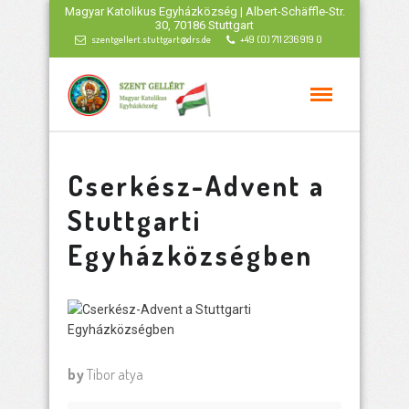
Magyar Katolikus Egyházközség | Albert-Schäffle-Str.
30, 70186 Stuttgart
szentgellert.stuttgart@drs.de
+49 (0) 711 236 919 0
Cserkész-Advent a
Stuttgarti
Egyházközségben
by
Tibor atya