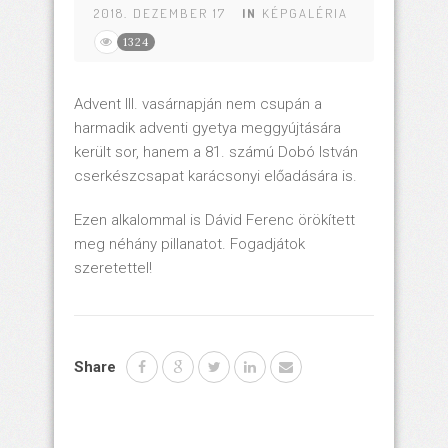
2018. DEZEMBER 17
IN
KÉPGALÉRIA
1324
Advent III. vasárnapján nem csupán a
harmadik adventi gyetya meggyújtására
került sor, hanem a 81. számú Dobó István
cserkészcsapat karácsonyi előadására is.
Ezen alkalommal is Dávid Ferenc örökített
meg néhány pillanatot. Fogadjátok
szeretettel!
Share