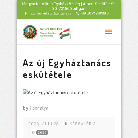
Magyar Katolikus Egyházközség | Albert-Schäffle-Str.
30, 70186 Stuttgart
szentgellert.stuttgart@drs.de
+49 (0) 711 236 919 0
Az új Egyháztanács
eskütétele
by
Tibor atya
2020. JUNI 22
IN
KÉPGALÉRIA
2625