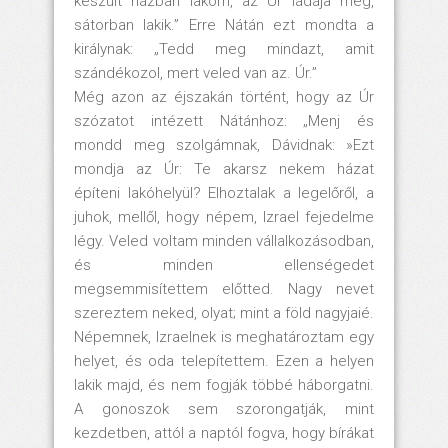
készült házban lakom, az Úr ládája meg,
sátorban lakik.” Erre Nátán ezt mondta a
királynak: „Tedd meg mindazt, amit
szándékozol, mert veled van az. Úr.”
Még azon az éjszakán történt, hogy az Úr
szózatot intézett Nátánhoz: „Menj és
mondd meg szolgámnak, Dávidnak: »Ezt
mondja az Úr: Te akarsz nekem házat
építeni lakóhelyül? Elhoztalak a legelőről, a
juhok, mellől, hogy népem, Izrael fejedelme
légy. Veled voltam minden vállalkozásodban,
és minden ellenségedet
megsemmisítettem előtted. Nagy nevet
szereztem neked, olyat; mint a föld nagyjaié.
Népemnek, Izraelnek is meghatároztam egy
helyet, és oda telepítettem. Ezen a helyen
lakik majd, és nem fogják többé háborgatni.
A gonoszok sem szorongatják, mint
kezdetben, attól a naptól fogva, hogy bírákat