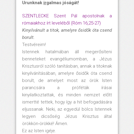
Urunknak
ir
galmas jóságát!
SZENTLECKE Szent Pál apostolnak a
rómaiakhoz írt leveléből (Róm 16,25-27)
Kinyilvánult a titok, amelyre ősidők óta csend
borult.
Testvéreim!
Istennek hatalmában áll megerősíteni
benneteket evangéliumomban, a Jézus
Krisztusról szóló tanításban, annak a titoknak
kinyilvánításában, amelyre ősidők óta csend
borult, de amelyet most az örök Isten
parancsára a próféták írásai
kinyilatkoztattak, és minden nemzet előtt
ismertté tettek, hogy így a hit befogadására
eljussanak. Neki, az egyedül bölcs Istennek
legyen dicsőség Jézus Krisztus által
örökkön-örökké! Ámen.
Ez az Isten igéje.