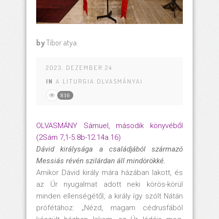
by
Tibor atya
2023. DEZEMBER 24
IN
A LITURGIA OLVASMÁNYAI
816
OLVASMÁNY Sámuel, második könyvéből
(2Sám 7,1-5.8b-12.14a.16)
Dávid királysága a családjából származó
Messiás révén szilárdan áll mindörökké.
Amikor Dávid király mára házában lakott, és
az Úr nyugalmat adott neki körös-körül
minden ellenségétől, a király így szólt Nátán
prófétához: „Nézd, magam cédrusfából