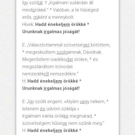
Így szól
tál
: † „Irgalmam szilárdan áll
mind
ö
rökké.” * Valóban, a te hűséged
erős,
mi
ként a mennybolt.
Hívek:
Hadd énekel
jem
örökké *
Urunknak
ir
galmas jóságát!
E: „Választottammal szövetsé
get
kötöttem,
* megesküdtem
szol
gámnak, Dávidnak.
Megerősítem ivadéko
dat
örökre, * és
megszilárdítom trónodat
nemzedék
ről
nemzedékre.”
H:
Hadd énekel
jem
örökké *
Urunknak
ir
galmas jóságát!
E: „Így szólít engem: »Atyám
vagy
nékem, *
Istenem
és
üdvöm sziklája.«
Irgalmam iránta örök
ké
megmarad, *
szövetségem hűsé
ge
nem szűnik meg.”
H:
Hadd énekel
jem
örökké *