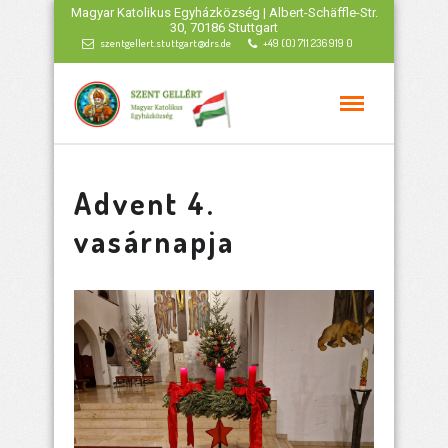
Magyar Katolikus Egyházközség | Albert-Schäffle-Str.
30, 70186 Stuttgart
szentgellert.stuttgart@drs.de
+49 (0) 711 236 919 0
Advent 4.
vasárnapja