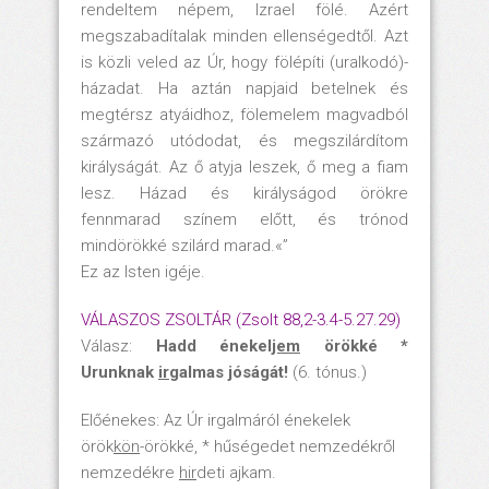
rendeltem népem, Izrael fölé. Azért
megszabadítalak minden ellenségedtől. Azt
is közli veled az Úr, hogy fölépíti (uralkodó)-
házadat. Ha aztán napjaid betelnek és
megtérsz atyáidhoz, fölemelem magvadból
származó utódodat, és megszilárdítom
királyságát. Az ő atyja leszek, ő meg a fiam
lesz. Házad és királyságod örökre
fennmarad színem előtt, és trónod
mindörökké szilárd marad.«”
Ez az Isten igéje.
VÁLASZOS ZSOLTÁR (Zsolt 88,2-3.4-5.27.29)
Válasz:
Hadd énekel
jem
örökké *
Urunknak
ir
galmas jóságát!
(6. tónus.)
Előénekes: Az Úr irgalmáról énekelek
örök
kön
-örökké, * hűségedet nemzedékről
nemzedékre
hir
deti ajkam.