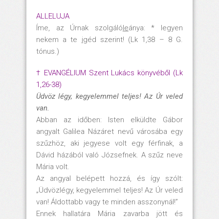
ALLELUJA
Íme, az Úrnak szolgáló
le
ánya: * legyen
nekem a te
i
géd szerint! (Lk 1,38 – 8 G.
tónus.)
† EVANGÉLIUM Szent Lukács könyvéből (Lk
1,26-38)
Üdvöz légy, kegyelemmel teljes! Az Úr veled
van.
Abban az időben: Isten elküldte Gábor
angyalt Galilea Názáret nevű városába egy
szűzhöz, aki jegyese volt egy férfinak, a
Dávid házából való Józsefnek. A szűz neve
Mária volt.
Az angyal belépett hozzá, és így szólt:
„Üdvözlégy, kegyelemmel teljes! Az Úr veled
van! Áldottabb vagy te minden asszonynál!”
Ennek hallatára Mária zavarba jött és