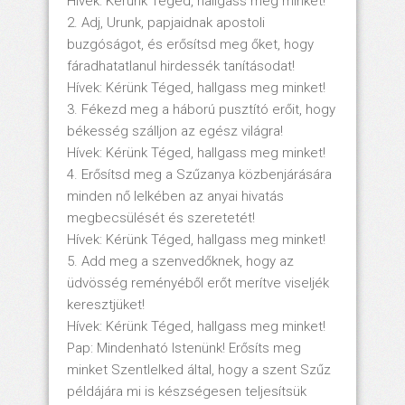
Hívek: Kérünk Téged, hallgass meg minket!
2. Adj, Urunk, papjaidnak apostoli
buzgóságot, és erősítsd meg őket, hogy
fáradhatatlanul hirdessék tanításodat!
Hívek: Kérünk Téged, hallgass meg minket!
3. Fékezd meg a háború pusztító erőit, hogy
békesség szálljon az egész világra!
Hívek: Kérünk Téged, hallgass meg minket!
4. Erősítsd meg a Szűzanya közbenjárására
minden nő lelkében az anyai hivatás
megbecsülését és szeretetét!
Hívek: Kérünk Téged, hallgass meg minket!
5. Add meg a szenvedőknek, hogy az
üdvösség reményéből erőt merítve viseljék
keresztjüket!
Hívek: Kérünk Téged, hallgass meg minket!
Pap: Mindenható Istenünk! Erősíts meg
minket Szentlelked által, hogy a szent Szűz
példájára mi is készségesen teljesítsük