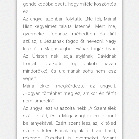
gondolkodóba esett, hogy miféle köszöntés
ez.
Az angyal azonban folytatta: „Ne félj, Mária!
Hisz kegyelmet találtál Istennél! Mert íme,
gyermeket fogansz méhedben és fiút
szülsz, s Jézusnak fogod őt nevezni! Nagy
lesz ő: a Magasságbeli Fiának fogják hívni.
Az Úristen neki adja atyjának, Dávidnak
trónját. Uralkodni fog Jákob házán
mindörökké, és uralmának soha nem lesz
vége!”
Mária ekkor megkérdezte az angyalt:
„Hogyan történhet meg ez, amikor én férfit
nem ismerek?”
Az angyal ezt válaszolta neki: „A Szentlélek
száll le rád, és a Magasságbeli ereje borít
be árnyékával. Ezért szent lesz az, ki tőled
születik: Isten Fiának fogják őt hívni. Lásd,
rokonod, Erzsébet is gyermeket fogant