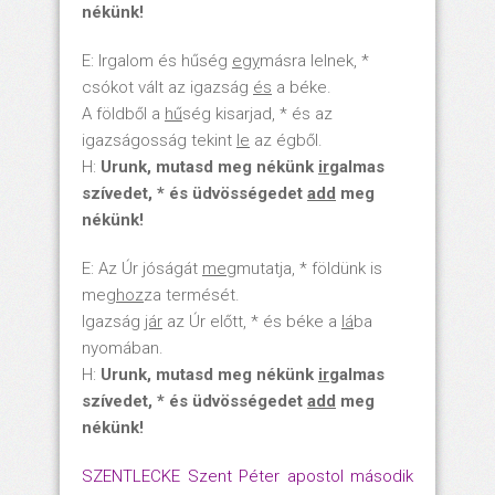
nékünk!
E: Irgalom és hűség
egy
másra lelnek, *
csókot vált az igazság
és
a béke.
A földből a
hű
ség kisarjad, * és az
igazságosság tekint
le
az égből.
H:
Urunk, mutasd meg nékünk
ir
galmas
szívedet, * és üdvösségedet
add
meg
nékünk!
E: Az Úr jóságát
meg
mutatja, * földünk is
meg
hoz
za termését.
Igazság
jár
az Úr előtt, * és béke a
lá
ba
nyomában.
H:
Urunk, mutasd meg nékünk
ir
galmas
szívedet, * és üdvösségedet
add
meg
nékünk!
SZENTLECKE Szent Péter apostol második