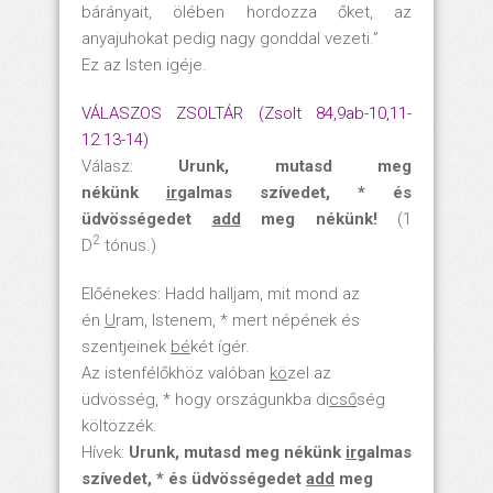
bárányait, ölében hordozza őket, az
anyajuhokat pedig nagy gonddal vezeti.”
Ez az Isten igéje.
VÁLASZOS ZSOLTÁR (Zsolt 84,9ab-10,11-
12.13-14)
Válasz:
Urunk, mutasd meg
nékünk
ir
galmas szívedet, * és
üdvösségedet
add
meg nékünk!
(1
2
D
tónus.)
Előénekes: Hadd halljam, mit mond az
én
U
ram, Istenem, * mert népének és
szentjeinek
bé
két ígér.
Az istenfélőkhöz valóban
kö
zel az
üdvösség, * hogy országunkba di
cső
ség
költözzék.
Hívek:
Urunk, mutasd meg nékünk
ir
galmas
szívedet, * és üdvösségedet
add
meg