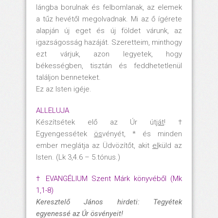
lángba borulnak és felbomlanak, az elemek
a tűz hevétől megolvadnak. Mi az ő ígérete
alapján új eget és új földet várunk, az
igazságosság hazáját. Szeretteim, minthogy
ezt várjuk, azon legyetek, hogy
békességben, tisztán és feddhetetlenül
találjon benneteket.
Ez az Isten igéje.
ALLELUJA
Készítsétek elő az Úr út
ját
! †
Egyengessétek
ös
vényét, * és minden
ember meglátja az Üdvözítőt, akit
el
küld az
Isten. (Lk 3,4.6 – 5.tónus.)
† EVANGÉLIUM Szent Márk könyvéből (Mk
1,1-8)
Keresztelő János hirdeti: Tegyétek
egyenessé az Úr ösvényeit!