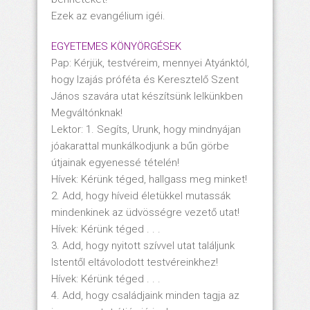
Ezek az evangélium igéi.
EGYETEMES KÖNYÖRGÉSEK
Pap: Kérjük, testvéreim, mennyei Atyánktól,
hogy Izajás próféta és Keresztelő Szent
János szavára utat készítsünk lelkünkben
Megváltónknak!
Lektor: 1. Segíts, Urunk, hogy mindnyájan
jóakarattal munkálkodjunk a bűn görbe
útjainak egyenessé tételén!
Hívek: Kérünk téged, hallgass meg minket!
2. Add, hogy híveid életükkel mutassák
mindenkinek az üdvösségre vezető utat!
Hívek: Kérünk téged . . .
3. Add, hogy nyitott szívvel utat találjunk
Istentől eltávolodott testvéreinkhez!
Hívek: Kérünk téged . . .
4. Add, hogy családjaink minden tagja az