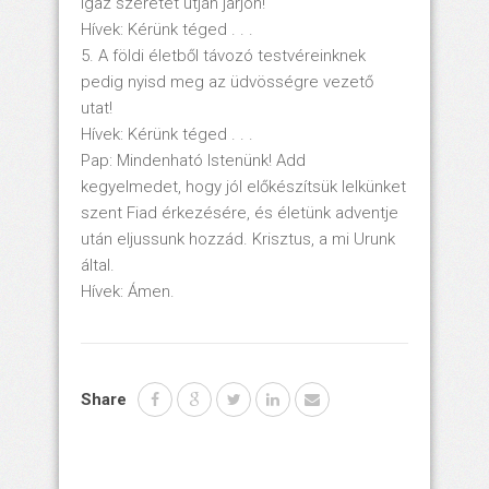
igaz szeretet útján járjon!
Hívek: Kérünk téged . . .
5. A földi életből távozó testvéreinknek
pedig nyisd meg az üdvösségre vezető
utat!
Hívek: Kérünk téged . . .
Pap: Mindenható Istenünk! Add
kegyelmedet, hogy jól előkészítsük lelkünket
szent Fiad érkezésére, és életünk adventje
után eljussunk hozzád. Krisztus, a mi Urunk
által.
Hívek: Ámen.
Share