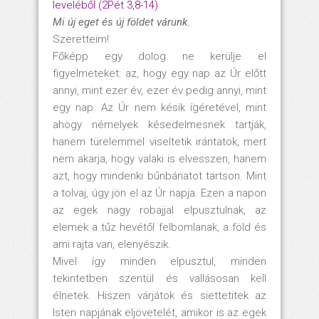
leveléből (2Pét 3,8-14)
Mi új eget és új földet várunk.
Szeretteim!
Főképp egy dolog ne kerülje el
figyelmeteket: az, hogy egy nap az Úr előtt
annyi, mint ezer év, ezer év pedig annyi, mint
egy nap. Az Úr nem késik ígéretével, mint
ahogy némelyek késedelmesnek tartják,
hanem türelemmel viseltetik irántatok, mert
nem akarja, hogy valaki is elvesszen, hanem
azt, hogy mindenki bűnbánatot tartson. Mint
a tolvaj, úgy jön el az Úr napja. Ezen a napon
az egek nagy robajjal elpusztulnak, az
elemek a tűz hevétől felbomlanak, a föld és
ami rajta van, elenyészik.
Mivel így minden elpusztul, minden
tekintetben szentül és vallásosan kell
élnetek. Hiszen várjátok és siettetitek az
Isten napjának eljövetelét, amikor is az egek