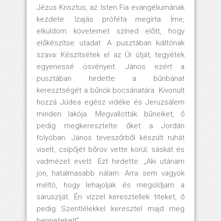
Jézus Krisztus, az Isten Fia evangéliumának
kezdete. Izajás próféta megírta: Íme,
elküldöm követemet színed előtt, hogy
előkészítse utadat. A pusztában kiáltónak
szava: Készítsétek el az Úr útját, tegyétek
egyenessé ösvényeit. János ezért a
pusztában hirdette a bűnbánat
keresztségét a bűnök bocsánatára. Kivonult
hozzá Júdea egész vidéke és Jeruzsálem
minden lakója. Megvallották bűneiket, ő
pedig megkeresztelte őket a Jordán
folyóban. János teveszőrből készült ruhát
viselt, csípőjét bőröv vette körül; sáskát és
vadmézet evett. Ezt hirdette: „Aki utánam
jön, hatalmasabb nálam. Arra sem vagyok
méltó, hogy lehajoljak és megoldjam a
saruszíját. Én vízzel keresztellek titeket, ő
pedig Szentlélekkel keresztel majd meg
benneteket!”