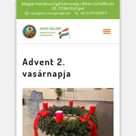
Magyar Katolikus Egyházközség | Albert-Schäffle-Str.
30, 70186 Stuttgart
szentgellert.stuttgart@drs.de
+49 (0) 711 236 919 0
Advent 2.
vasárnapja