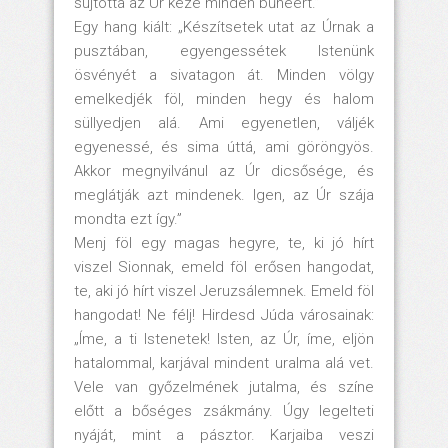
sújtotta az Úr keze minden bűnéért.”
Egy hang kiált: „Készítsetek utat az Úrnak a
pusztában, egyengessétek Istenünk
ösvényét a sivatagon át. Minden völgy
emelkedjék föl, minden hegy és halom
süllyedjen alá. Ami egyenetlen, váljék
egyenessé, és sima úttá, ami göröngyös.
Akkor megnyilvánul az Úr dicsősége, és
meglátják azt mindenek. Igen, az Úr szája
mondta ezt így.”
Menj föl egy magas hegyre, te, ki jó hírt
viszel Sionnak, emeld föl erősen hangodat,
te, aki jó hírt viszel Jeruzsálemnek. Emeld föl
hangodat! Ne félj! Hirdesd Júda városainak:
„Íme, a ti Istenetek! Isten, az Úr, íme, eljön
hatalommal, karjával mindent uralma alá vet.
Vele van győzelmének jutalma, és színe
előtt a bőséges zsákmány. Úgy legelteti
nyáját, mint a pásztor. Karjaiba veszi