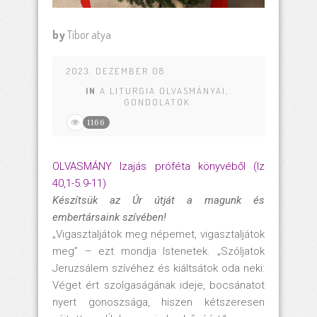
by
Tibor atya
2023. DEZEMBER 08
IN
A LITURGIA OLVASMÁNYAI
,
GONDOLATOK
1166
OLVASMÁNY Izajás próféta könyvéből (Iz
40,1-5.9-11)
Készítsük az Úr útját a magunk és
embertársaink szívében!
„Vigasztaljátok meg népemet, vigasztaljátok
meg” – ezt mondja Istenetek. „Szóljatok
Jeruzsálem szívéhez és kiáltsátok oda neki:
Véget ért szolgaságának ideje, bocsánatot
nyert gonoszsága, hiszen kétszeresen