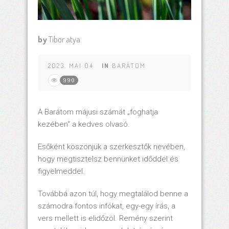
by
Tibor atya
2023. MAI 04
IN
BARÁTOM
990
A Barátom májusi számát „foghatja
kezében“ a kedves olvasó.
Esőként köszönjük a szerkesztők nevében,
hogy megtisztelsz bennünket időddel és
figyelmeddel.
Továbbá azon túl, hogy megtalálod benne a
számodra fontos infókat, egy-egy írás, a
vers mellett is elidőzöl. Remény szerint