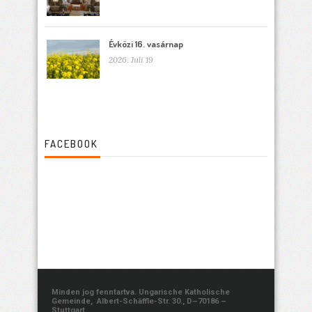
Évközi 16. vasárnap
2026. Juli 19
FACEBOOK
Minden jog fenntartva. Ungarische Katholische
Gemeinde, Albert-Schäffle-Str. 30., D–70186 –
Stuttgart