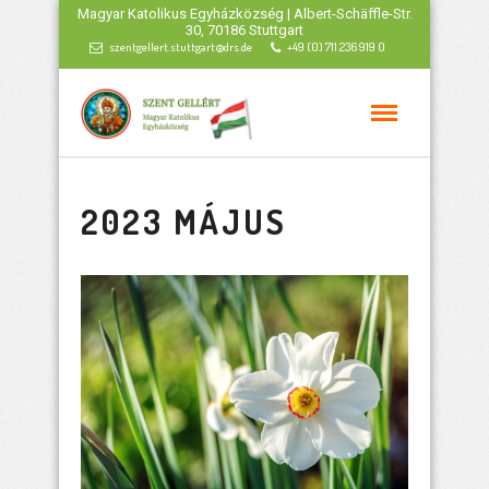
Magyar Katolikus Egyházközség | Albert-Schäffle-Str.
30, 70186 Stuttgart
szentgellert.stuttgart@drs.de
+49 (0) 711 236 919 0
2023 MÁJUS