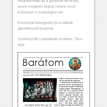
megtalál majd az a gondolat és érzés,
amely megérint téged, melyre most
különösen is szükséged van.
Köszönjük hűségedet és a nekünk
ajándékozott bizalmat.
Szerkesztők csapatának nevében, Tibor
atya