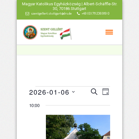
Magyar Katolikus Egyházközség | Albert-Schäffle-Str.
30, 70186 Stuttgart
szentgellert.stuttgart@drs.de
+49 (0) 711 236 919 0
Veranstaltungen
Veranstaltu
Veranstal
2026-01-06
Suche
Tag
Ansichten
Datum
Such-
für
10:00
wählen.
Navigatio
und
Januar
Ansichtenna