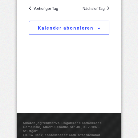
30,
Such-
wählen.
Navigatio
Vorheriger Tag
Nächster Tag
und
2025
Ansichtenna
Kalender abonnieren
Minden jog fenntartva. Ungarische Katholische
Gemeinde, Albert-Schäffle-Str. 30., D–70186 –
Stuttgart
LB-BW Bank, Kontoinhaber: Kath. Stadtdekanat