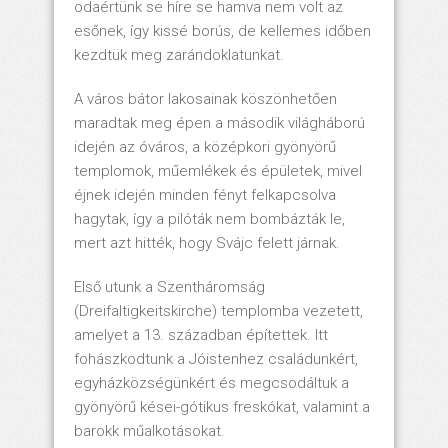
odaértünk se híre se hamva nem volt az
esőnek, így kissé borús, de kellemes időben
kezdtük meg zarándoklatunkat.
A város bátor lakosainak köszönhetően
maradtak meg épen a második világháború
idején az óváros, a középkori gyönyörű
templomok, műemlékek és épületek, mivel
éjnek idején minden fényt felkapcsolva
hagytak, így a pilóták nem bombázták le,
mert azt hitték, hogy Svájc felett járnak.
Első utunk a Szentháromság
(Dreifaltigkeitskirche) templomba vezetett,
amelyet a 13. században építettek. Itt
fohászkodtunk a Jóistenhez családunkért,
egyházközségünkért és megcsodáltuk a
gyönyörű kései-gótikus freskókat, valamint a
barokk műalkotásokat.