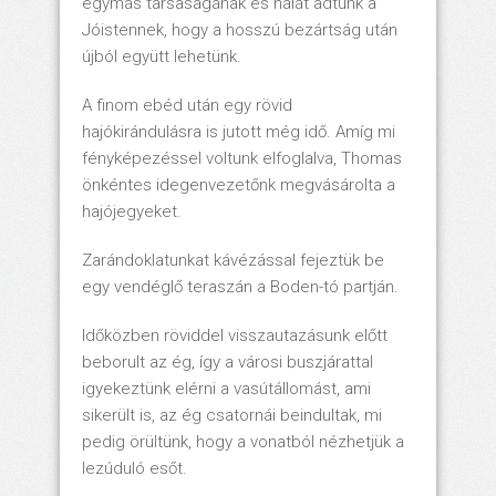
egymás társaságának és hálát adtunk a
Jóistennek, hogy a hosszú bezártság után
újból együtt lehetünk.
A finom ebéd után egy rövid
hajókirándulásra is jutott még idő. Amíg mi
fényképezéssel voltunk elfoglalva, Thomas
önkéntes idegenvezetőnk megvásárolta a
hajójegyeket.
Zarándoklatunkat kávézással fejeztük be
egy vendéglő teraszán a Boden-tó partján.
Időközben röviddel visszautazásunk előtt
beborult az ég, így a városi buszjárattal
igyekeztünk elérni a vasútállomást, ami
sikerült is, az ég csatornái beindultak, mi
pedig örültünk, hogy a vonatból nézhetjük a
lezúduló esőt.