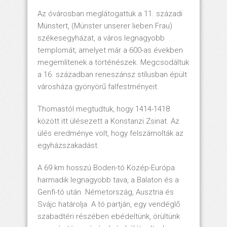
Az óvárosban meglátogattuk a 11. századi
Münstert, (Münster unserer lieben Frau)
székesegyházat, a város legnagyobb
templomát, amelyet már a 600-as években
megemlítenek a történészek. Megcsodáltuk
a 16. században reneszánsz stílusban épült
városháza gyönyörű falfestményeit.
Thomastól megtudtuk, hogy 1414-1418
között itt ülésezett a Konstanzi Zsinat. Az
ülés eredménye volt, hogy felszámolták az
egyházszakadást.
A 69 km hosszú Boden-tó Közép-Európa
harmadik legnagyobb tava, a Balaton és a
Genfi-tó után. Németország, Ausztria és
Svájc határolja. A tó partján, egy vendéglő
szabadtéri részében ebédeltünk, örültünk