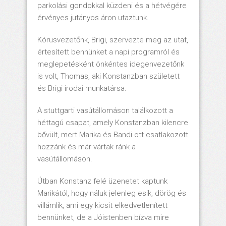
parkolási gondokkal küzdeni és a hétvégére
érvényes jutányos áron utaztunk.
Kórusvezetőnk, Brigi, szervezte meg az utat,
értesített bennünket a napi programról és
meglepetésként önkéntes idegenvezetőnk
is volt, Thomas, aki Konstanzban született
és Brigi irodai munkatársa.
A stuttgarti vasútállomáson találkozott a
héttagú csapat, amely Konstanzban kilencre
bővült, mert Marika és Bandi ott csatlakozott
hozzánk és már vártak ránk a
vasútállomáson.
Útban Konstanz felé üzenetet kaptunk
Marikától, hogy náluk jelenleg esik, dörög és
villámlik, ami egy kicsit elkedvetlenített
bennünket, de a Jóistenben bízva mire