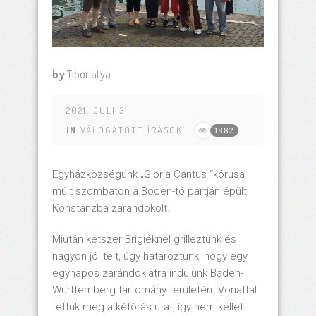
by
Tibor atya
2021. JULI 31
IN
VÁLOGATOTT ÍRÁSOK
1882
Egyházközségünk „Gloria Cantus “kórusa
múlt szombaton a Boden-tó partján épült
Konstanzba zarándokolt.
Miután kétszer Brigiéknél grilleztünk és
nagyon jól telt, úgy határoztunk, hogy egy
egynapos zarándoklatra indulunk Baden-
Württemberg tartomány területén. Vonattal
tettük meg a kétórás utat, így nem kellett