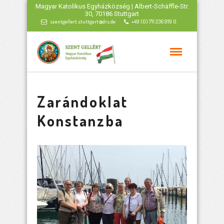
Magyar Katolikus Egyházközség | Albert-Schäffle-Str.
30, 70186 Stuttgart
szentgellert.stuttgart@drs.de
+49 (0) 711 236 919 0
Zarándoklat
Konstanzba