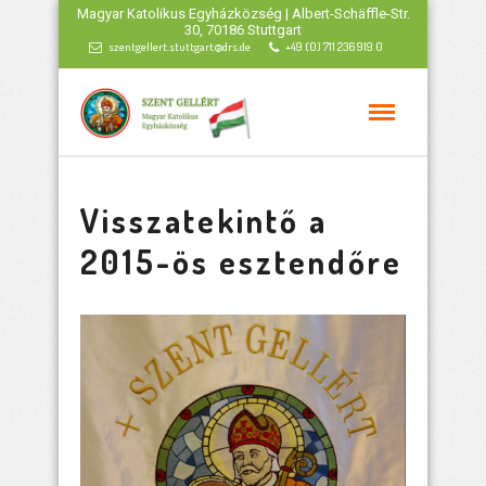
Magyar Katolikus Egyházközség | Albert-Schäffle-Str.
30, 70186 Stuttgart
szentgellert.stuttgart@drs.de
+49 (0) 711 236 919 0
Visszatekintő a
2015-ös esztendőre