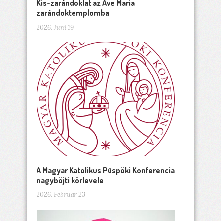
Kis-zarándoklat az Ave Maria
zarándoktemplomba
2026. Juni 19
A Magyar Katolikus Püspöki Konferencia
nagyböjti körlevele
2026. Februar 23