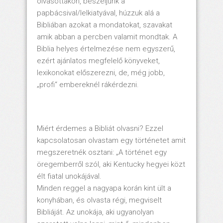
olvasottakon, beszéljünk a
papbácsival/lelkiatyával, húzzuk alá a
Bibliában azokat a mondatokat, szavakat
amik abban a percben valamit mondtak. A
Biblia helyes értelmezése nem egyszerű,
ezért ajánlatos megfelelő könyveket,
lexikonokat előszerezni, de, még jobb,
„profi“ embereknél rákérdezni.
Miért érdemes a Bibliát olvasni? Ezzel
kapcsolatosan olvastam egy történetet amit
megszeretnék osztani: „A történet egy
öregemberről szól, aki Kentucky hegyei közt
élt fiatal unokájával.
Minden reggel a nagyapa korán kint ült a
konyhában, és olvasta régi, megviselt
Bibliáját. Az unokája, aki ugyanolyan