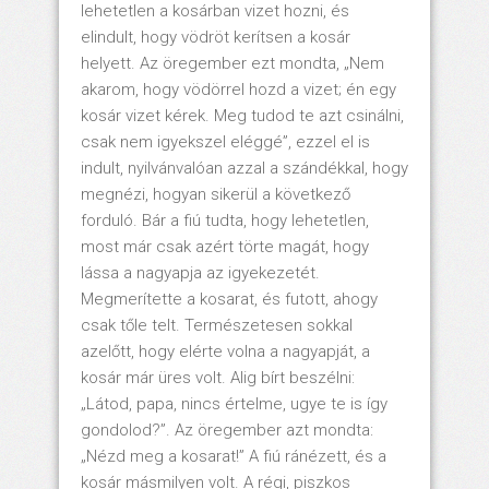
lehetetlen a kosárban vizet hozni, és
elindult, hogy vödröt kerítsen a kosár
helyett. Az öregember ezt mondta, „Nem
akarom, hogy vödörrel hozd a vizet; én egy
kosár vizet kérek. Meg tudod te azt csinálni,
csak nem igyekszel eléggé”, ezzel el is
indult, nyilvánvalóan azzal a szándékkal, hogy
megnézi, hogyan sikerül a következő
forduló. Bár a fiú tudta, hogy lehetetlen,
most már csak azért törte magát, hogy
lássa a nagyapja az igyekezetét.
Megmerítette a kosarat, és futott, ahogy
csak tőle telt. Természetesen sokkal
azelőtt, hogy elérte volna a nagyapját, a
kosár már üres volt. Alig bírt beszélni:
„Látod, papa, nincs értelme, ugye te is így
gondolod?”. Az öregember azt mondta:
„Nézd meg a kosarat!” A fiú ránézett, és a
kosár másmilyen volt. A régi, piszkos