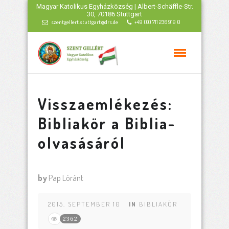
Magyar Katolikus Egyházközség | Albert-Schäffle-Str.
30, 70186 Stuttgart
szentgellert.stuttgart@drs.de
+49 (0) 711 236 919 0
Visszaemlékezés:
Bibliakör a Biblia-
olvasásáról
by
Pap Lóránt
2015. SEPTEMBER 10
IN
BIBLIAKÖR
2362