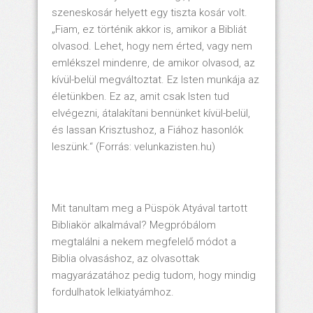
szeneskosár helyett egy tiszta kosár volt.
„Fiam, ez történik akkor is, amikor a Bibliát
olvasod. Lehet, hogy nem érted, vagy nem
emlékszel mindenre, de amikor olvasod, az
kívül-belül megváltoztat. Ez Isten munkája az
életünkben. Ez az, amit csak Isten tud
elvégezni, átalakítani bennünket kívül-belül,
és lassan Krisztushoz, a Fiához hasonlók
leszünk.“ (Forrás: velunkazisten.hu)
Mit tanultam meg a Püspök Atyával tartott
Bibliakör alkalmával? Megpróbálom
megtalálni a nekem megfelelő módot a
Biblia olvasáshoz, az olvasottak
magyarázatához pedig tudom, hogy mindig
fordulhatok lelkiatyámhoz.