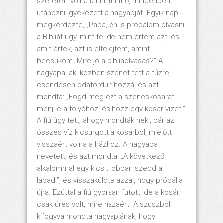
szeretett volna lenni, mint ő, mindenben
utánozni igyekezett a nagyapját. Egyik nap
megkérdezte, „Papa, én is próbálom olvasni
a Bibliát úgy, mint te, de nem értem azt, és
amit értek, azt is elfelejtem, amint
becsukom. Mire jó a bibliaolvasás?” A
nagyapa, aki közben szenet tett a tűzre,
csendesen odafordult hozzá, és azt
mondta: „Fogd meg ezt a szeneskosarat,
menj le a folyóhoz, és hozz egy kosár vizet!”
A fiú úgy tett, ahogy mondták neki, bár az
összes víz kicsurgott a kosárból, mielőtt
visszaért volna a házhoz. A nagyapa
nevetett, és azt mondta: „A következő
alkalommal egy kicsit jobban szedd a
lábad!”, és visszaküldte azzal, hogy próbálja
újra. Ezúttal a fiú gyorsan futott, de a kosár
csak üres volt, mire hazaért. A szuszból
kifogyva mondta nagyapjának, hogy