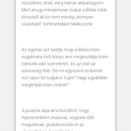
részekhez érek, elég hamar abbahagyom.
Mint ahogy mindannyian tudjuk a Biblia több
könyvből áll és nem mindig „könnyen
olvasható“ történetekkel találkozunk.
Az egyház azt tanítja, hogy a Biblia Isten
sugalmára írott könyv, ami megmutatja Isten
irántunk való szeretetét, és az utat az
üdvösség felé. De mi egyszerű emberek
ezt vajon fel tudjuk-e fogni? Vagy egyaltálan
megértjük Isten szavát?
A püspök atya arra buzdított, hogy
fejezetenként olvassuk, vegyünk időt
magunknak, godolkozzunk el az