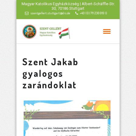
Magyar Katolikus Egyházközség | Albert-Schäffle-Str.
30, 70186 Stuttgart
szentgellert.stuttgart@drs.de
+49 (0) 711 236 919 0
Szent Jakab
gyalogos
zarándoklat