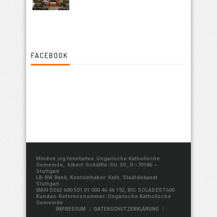
FACEBOOK
Minden jog fenntartva. Ungarische Katholische
Gemeinde, Albert-Schäffle-Str. 30., D–70186 –
Stuttgart
LB-BW Bank, Kontoinhaber: Kath. Stadtdekanat
Stuttgart
IBAN DE63 600 501 01 000 46 46 192, BIC SOLADEST600
Kunden-Referenznummer: Ungarische Katholische
Gemeinde
|
|
IMPRESSUM
DATENSCHUTZERKLÄRUNG