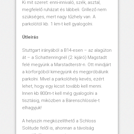
Ki mit szeret: enni-innivaló, szék, asztal,
megfelelő ruházat és lábbeli. Grillező nem
szükséges, mert nagy tűzhely van. A
parkolótól kb. 1 km-t kell gyalogolni.
Útleírás
Stuttgart irányából a B14-esen – az alagúton
át – a Schattenringnél (2. kijáró) Magstadt
felé megyünk a Marstadterstr-n. Ott mindjárt
a körforgóból kimegyünk és megpróbálunk
parkolni. Mivel a parkolóhely kevés, ezért
lehet, hogy egy kicsit tovább kell menni.
Innen kb 800m-t kell még gyalogolni a
tisztásig, miközben a Bärenschlössle-t
elhagyjuk!
A helyszín megközelíthető a Schloss
Solitude felől is, ahonnan a távolság