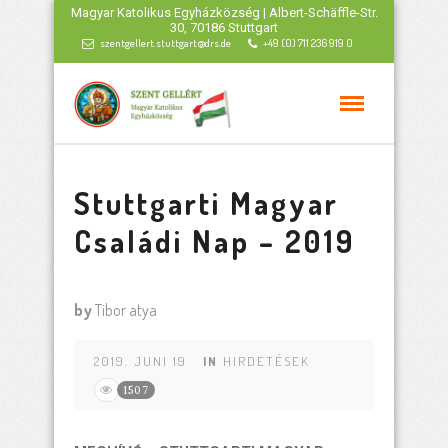
Magyar Katolikus Egyházközség | Albert-Schäffle-Str.
30, 70186 Stuttgart
szentgellert.stuttgart@drs.de
+49 (0) 711 236 919 0
Stuttgarti Magyar
Családi Nap – 2019
by
Tibor atya
2019. JUNI 19
IN
HIRDETÉSEK
1507