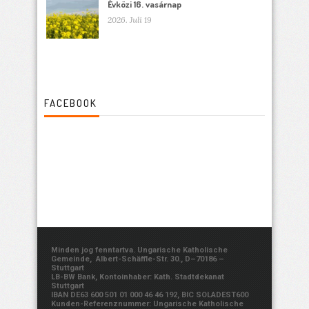
Évközi 16. vasárnap
2026. Juli 19
FACEBOOK
Minden jog fenntartva. Ungarische Katholische
Gemeinde, Albert-Schäffle-Str. 30., D–70186 –
Stuttgart
LB-BW Bank, Kontoinhaber: Kath. Stadtdekanat
Stuttgart
IBAN DE63 600 501 01 000 46 46 192, BIC SOLADEST600
Kunden-Referenznummer: Ungarische Katholische