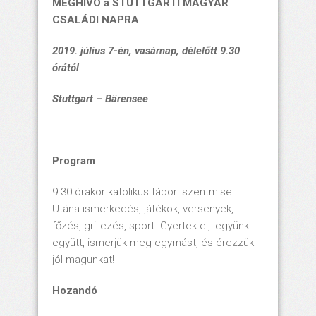
MEGHÍVÓ
a
STUTTGARTI MAGYAR
CSALÁDI NAPRA
2019. július 7-én, vasárnap, délelőtt 9.30
órától
Stuttgart – Bärensee
Program
9.30 órakor katolikus tábori szentmise.
Utána ismerkedés, játékok, versenyek,
főzés, grillezés, sport. Gyertek el, legyünk
együtt, ismerjük meg egymást, és érezzük
jól magunkat!
Hozandó