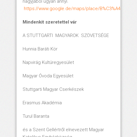
nagyjából ugyan annyi.
https://www.google.de/maps/place/B%C3%A4renschl%
Mindenkit szeretettel vár
A STUTTGARTI MAGYAROK SZÖVETSÉGE
Hunnia Baráti Kör
Napvirág Kultúregyesület
Magyar Óvoda Egyesület
Stuttgarti Magyar Cserkészek
Erasmus Akadémia
Turul Baranta
és a Szent Gellértről elnevezett Magyar