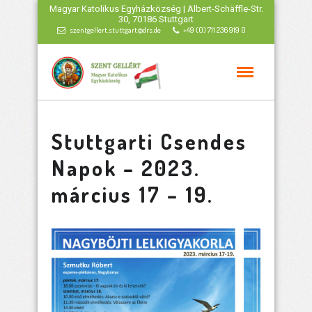
Magyar Katolikus Egyházközség | Albert-Schäffle-Str.
30, 70186 Stuttgart
szentgellert.stuttgart@drs.de
+49 (0) 711 236 919 0
Stuttgarti Csendes
Napok – 2023.
március 17 – 19.