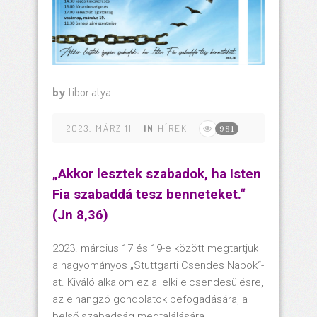
by
Tibor atya
2023. MÄRZ 11
IN
HÍREK
981
„Akkor lesztek szabadok, ha Isten
Fia szabaddá tesz benneteket.“
(Jn 8,36)
2023. március 17 és 19-e között megtartjuk
a hagyományos „Stuttgarti Csendes Napok“-
at. Kiváló alkalom ez a lelki elcsendesülésre,
az elhangzó gondolatok befogadására, a
belső szabadság megtalálására.