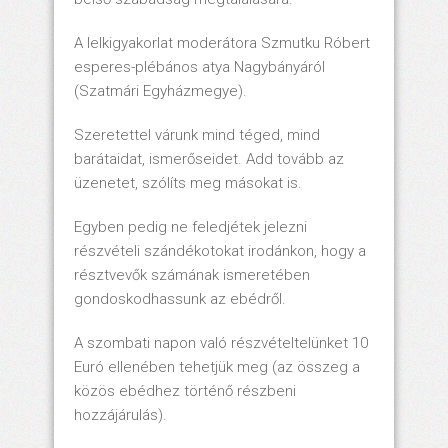
A lelkigyakorlat moderátora Szmutku Róbert
esperes-plébános atya Nagybányáról
(Szatmári Egyházmegye).
Szeretettel várunk mind téged, mind
barátaidat, ismerőseidet. Add tovább az
üzenetet, szólíts meg másokat is.
Egyben pedig ne feledjétek jelezni
részvételi szándékotokat irodánkon, hogy a
résztvevők számának ismeretében
gondoskodhassunk az ebédről.
A szombati napon való részvételtelünket 10
Euró ellenében tehetjük meg (az összeg a
közös ebédhez történő részbeni
hozzájárulás).