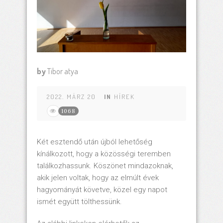
by
Tibor atya
2022. MÄRZ 20
IN
HÍREK
1068
Két esztendő után újból lehetőség
kínálkozott, hogy a közösségi teremben
találkozhassunk. Köszönet mindazoknak,
akik jelen voltak, hogy az elmúlt évek
hagyományát követve, közel egy napot
ismét együtt tölthessünk.