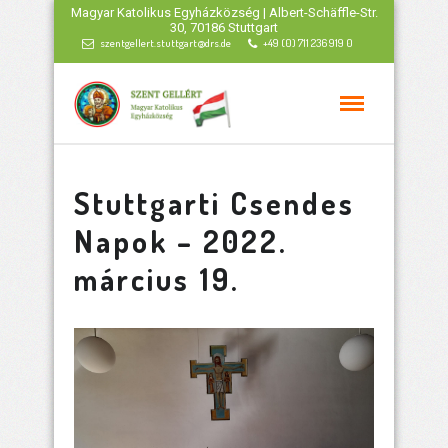
Magyar Katolikus Egyházközség | Albert-Schäffle-Str.
30, 70186 Stuttgart
szentgellert.stuttgart@drs.de
+49 (0) 711 236 919 0
Stuttgarti Csendes
Napok – 2022.
március 19.