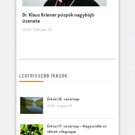
Dr. Klaus Krämer püspök nagyböjti
üzenete
2026. Februar 18
LEGFRISSEBB ÍRÁSOK
Évközi 18. vasárnap
2026. August 01
Évközi 17. vasárnap – Nagyszülők és
idősek világnapja