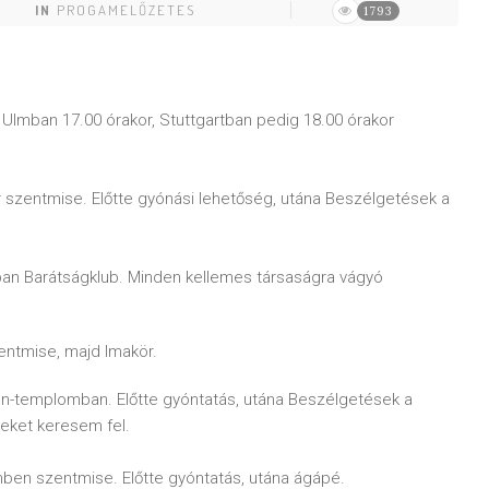
IN
PROGAMELŐZETES
1793
lmban 17.00 órakor, Stuttgartban pedig 18.00 órakor
 szentmise. Előtte gyónási lehetőség, utána Beszélgetések a
ban Barátságklub. Minden kellemes társaságra vágyó
entmise, majd Imakör.
n-templomban. Előtte gyóntatás, utána Beszélgetések a
geket keresem fel.
ben szentmise. Előtte gyóntatás, utána ágápé.