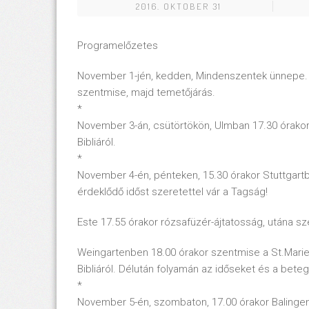
2016. OKTOBER 31
Programelőzetes
November 1-jén, kedden, Mindenszentek ünnepe. U
szentmise, majd temetőjárás.
*
November 3-án, csütörtökön, Ulmban 17.30 órakor
Bibliáról.
*
November 4-én, pénteken, 15.30 órakor Stuttgart
érdeklődő időst szeretettel vár a Tagság!
Este 17.55 órakor rózsafüzér-ájtatosság, utána sz
Weingartenben 18.00 órakor szentmise a St.Marie
Bibliáról. Délután folyamán az időseket és a bete
*
November 5-én, szombaton, 17.00 órakor Balingen