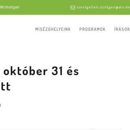
86 Stuttgart
szentgellert.stuttgart@drs.de
MISÉZŐHELYEINK
PROGRAMOK
ÍRÁSOK
 október 31 és
tt