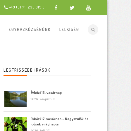
+49 (0) 711 236 919 0
EGYHÁZKÖZSÉGÜNK
LELKISÉG
LEGFRISSEBB ÍRÁSOK
Évközi 18. vasárnap
2026. August 01
Évközi 17. vasárnap – Nagyszülők és
idősek világnapja
2026. Juli 25