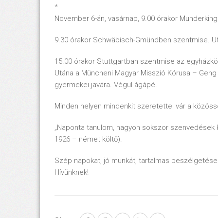
*
November 6-án, vasárnap, 9.00 órakor Munderking
9.30 órakor Schwäbisch-Gmündben szentmise. U
15.00 órakor Stuttgartban szentmise az egyházközs
Utána a Müncheni Magyar Misszió Kórusa – Geng Il
gyermekei javára. Végül ágápé.
Minden helyen mindenkit szeretettel vár a közössé
„Naponta tanulom, nagyon sokszor szenvedések kö
1926 – német költő).
Szép napokat, jó munkát, tartalmas beszélgetése
Hívünknek!