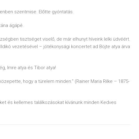
enben szentmise. Előtte gyóntatás.
tána ágápé.
égben tisztséget viselő, de már elhunyt híveink lelki üdvéért.
dikó vezetésével – jótékonysági koncertet ad Böjte atya árva
g, Imre atya és Tibor atya!
zepette, hogy a türelem minden.” (Rainer Maria Rilke – 1875-
ket és kellemes találkozásokat kívánunk minden Kedves