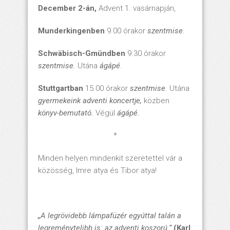
December 2-án,
Advent 1. vasárnapján,
Munderkingenben
9.00 órakor
szentmise
.
Schwäbisch-Gmündben
9.30 órakor
szentmise.
Utána
ágápé
.
Stuttgartban
15.00 órakor
szentmise
. Utána
gyermekeink adventi koncertje,
közben
könyv-bemutató
.
Végül
ágápé.
*
Minden helyen mindenkit szeretettel vár a
közösség, Imre atya és Tibor atya!
„A legrövidebb lámpafüzér egyúttal talán a
legreménytelibb is: az adventi koszorú.“
(Karl