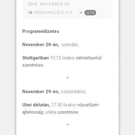
2018. NOVEMBER 26
IN
PROGAMELŐZETES
1279
Programelőzetes
November 28-án,
szerdán,
Stuttgartban
10.15 órakor
németnyelvű
szentmise.
*
November 29-én,
csütörtökön,
Ulmi délután,
17.30 órakor
rózsafüzér-
ájtatosság
, utána
szentmise
.
*