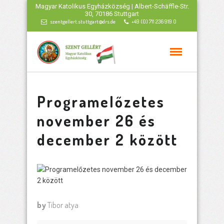
Magyar Katolikus Egyházközség | Albert-Schäffle-Str.
30, 70186 Stuttgart
szentgellert.stuttgart@drs.de
+49 (0) 711 236 919 0
Programelőzetes
november 26 és
december 2 között
by
Tibor atya