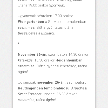
Utána 19.00 órakor
Sportklub.
Ugyancsak pénteken 17.30 órakor
Weingartenben
a St.-Marien-templomban
szentmise.
Előtte gyóntatás, utána
Beszélgetés a Bibliáról
.
*
November 26-án,
szombaton, 14.30 órakor
katekézis
, 15.30 órakor
Heidenheimban
szentmise
. Előtte gyónási lehetőség, utána
ágápé.
Ugyancsak
november 26-án,
szombaton,
Reutlingenben templombúcsú:
Árpádházi
Szent Erzsébet
ünnepe. 16.30 órakor
szentmise
, utána
ágápé
.