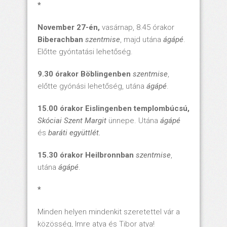
*
November 27-én,
vasárnap, 8.45 órakor
Biberachban
szentmise
, majd utána
ágápé
.
Előtte gyóntatási lehetőség.
9.30 órakor
Böblingenben
szentmise
,
előtte gyónási lehetőség, utána
ágápé
.
15.00 órakor
Eislingenben
templombúcsú,
Skóciai Szent Margit
ünnepe. Utána
ágápé
és
baráti együttlét.
15.30 órakor
Heilbronnban
szentmise
,
utána
ágápé
.
*
Minden helyen mindenkit szeretettel vár a
közösség, Imre atya és Tibor atya!