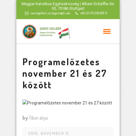
Magyar Katolikus Egyházközség | Albert-Schäffle-Str.
30, 70186 Stuttgart
szentgellert.stuttgart@drs.de
+49 (0) 711 236 919 0
Programelőzetes
november 21 és 27
között
by
Tibor atya
2016. NOVEMBER 21