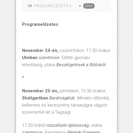
IN
PROGAMELŐZETES
1599
Programelőzetes
November 24-én,
csütörtökön, 17.30 órakor
Ulmban
szentmise.
Előtte gyónási
lehetőség, utána
Beszélgetések a Bibliáról
.
*
November 25-én,
pénteken, 15.30 órakor,
Stuttgartban
Barátságklub
. Minden idősebb,
kellemes és keresztény társaságra vágyót
szeretettel lát a Tagság!
17.50 órától
rózsafüzér-ájtatosság
, utána
szentmise
. Keretében
Pénteki Egyetem.