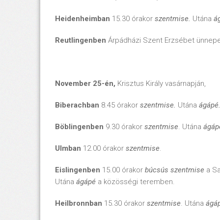
Heidenheimban
15.30 órakor
szentmise.
Utána
á
Reutlingenben
Árpádházi Szent Erzsébet ünnep
November 25-én,
Krisztus Király vasárnapján,
Biberachban
8.45 órakor
szentmise.
Utána
ágápé
Böblingenben
9.30 órakor
szentmise
. Utána
ágáp
Ulmban
12.00 órakor
szentmise
.
Eislingenben
15.00 órakor
búcsús szentmise
a Sa
Utána
ágápé
a közösségi teremben.
Heilbronnban
15.30 órakor
szentmise
. Utána
ágá