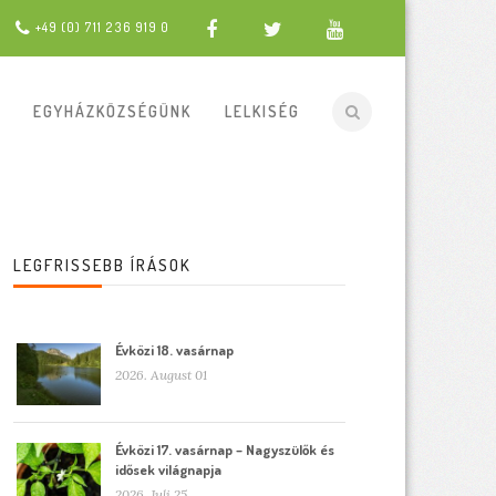
+49 (0) 711 236 919 0
EGYHÁZKÖZSÉGÜNK
LELKISÉG
LEGFRISSEBB ÍRÁSOK
Évközi 18. vasárnap
2026. August 01
Évközi 17. vasárnap – Nagyszülők és
idősek világnapja
2026. Juli 25