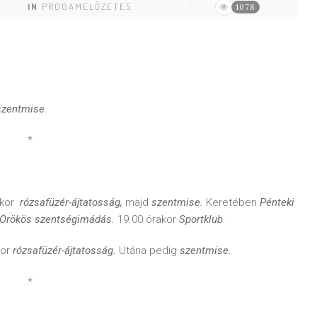
IN
PROGAMELŐZETES
1078
szentmise
.
*
akor
rózsafüzér-ájtatosság,
majd
szentmise.
Keretében
Pénteki
Örökös szentségimádás.
19.00 órakor
Sportklub
.
kor
rózsafüzér-ájtatosság.
Utána pedig
szentmise.
*