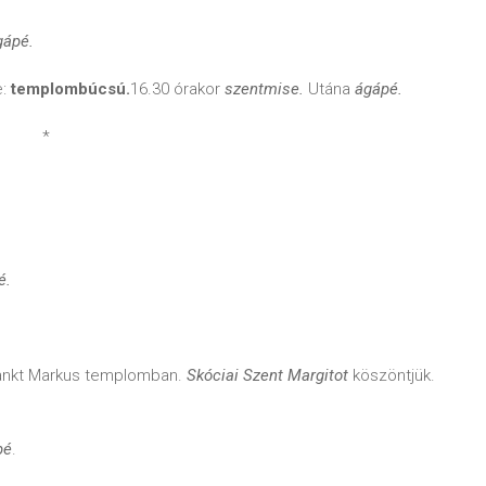
gápé.
e:
templombúcsú.
16.30 órakor
szentmise.
Utána
ágápé.
*
.
é.
nkt Markus templomban.
Skóciai Szent Margitot
köszöntjük.
pé
.