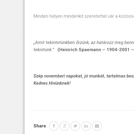
Minden helyen mindenkit szeretettel vár a közössé
„Amit tekintetünkben őrzünk, az határozz meg bennü
tekintünk.”
(H
einrich Spaemann – 1904-2001 – 
Szép novemberi napokat, jó munkát, tartalmas bes
Kedves Hívünknek!
Share