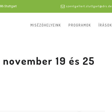
86 Stuttgart
szentgellert.stuttgart@drs.de
MISÉZŐHELYEINK
PROGRAMOK
ÍRÁSOK
 november 19 és 25