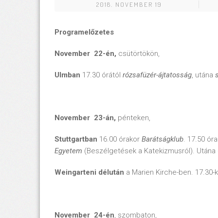
2018. NOVEMBER 19
Programelőzetes
November 22-én,
csütörtökön,
Ulmban
17.30 órától
rózsafüzér-
ájtatosság
, utána
November 23-án,
pénteken,
Stuttgartban
16.00 órakor
Barátságklub
. 17.50 ór
Egyetem
(Beszélgetések a Katekizmusról). Utána
Weingarteni délután
a Marien Kirche-ben. 17.30-
November 24-én
, szombaton,