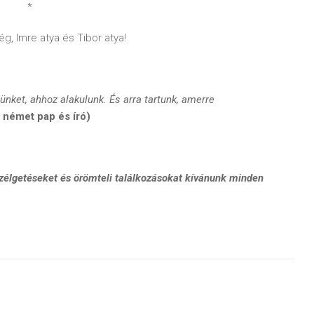
*
g, Imre atya és Tibor atya!
nket, ahhoz alakulunk. És arra tartunk, amerre
német pap és író)
zélgetéseket és örömteli találkozásokat kívánunk minden