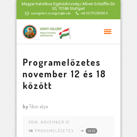
Magyar Katolikus Egyházközség | Albert-Schäffle-Str.
30, 70186 Stuttgart
szentgellert.stuttgart@drs.de
+49 (0) 711 236 919 0
Programelőzetes
november 12 és 18
között
by
Tibor atya
2018. NOVEMBER 12
IN
PROGAMELŐZETES
1035