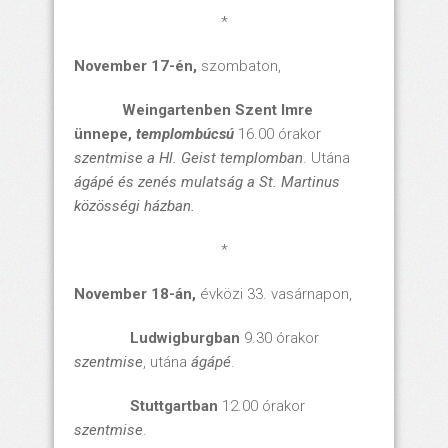
*
November 17-én,
szombaton,
Weingartenben
Szent Imre
ünnepe,
templombúcsú
16.00 órakor
szentmise
a Hl. Geist templomban
. Utána
ágápé és zenés mulatság a St. Martinus
közösségi házban.
*
November 18-án,
évközi 33. vasárnapon,
Ludwigburgban
9.30 órakor
szentmise
, utána
ágápé
.
Stuttgartban
12.00 órakor
szentmise
.