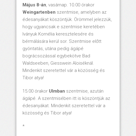
Május 8-án
, vasárnap. 10.00 órakor
Weingartenben
szentmise, amelyben az
édesanyákat köszöntjük. Örömmel jelezzük,
hogy ugyancsak e szentmise keretében
Iványuk Kornélia keresztelesére és
bérmálására kerül sor. Szentmise előtt
gyóntatás, utána pedig ágápé
bográcsozással egybekötve Bad
Waldseeben, Giesswein Aloiséknál.
Mindenkit szeretettel vár a közösség és
Tibor atya!
15.00 órakor
Ulmban
szentmise, azután
ágápé. A szentmisében itt is köszöntjük az
édesanyákat. Mindenkit szeretettel vár a
közösség és Tibor atya!
*