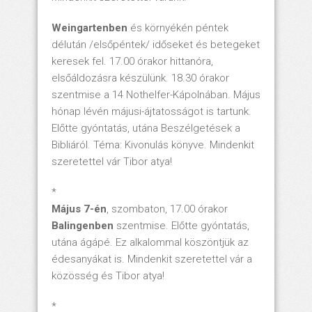
Weingartenben
és környékén péntek
délután /elsőpéntek/ időseket és betegeket
keresek fel. 17.00 órakor hittanóra,
elsőáldozásra készülünk. 18.30 órakor
szentmise a 14 Nothelfer-Kápolnában. Május
hónap lévén májusi-ájtatosságot is tartunk.
Előtte gyóntatás, utána Beszélgetések a
Bibliáról. Téma: Kivonulás könyve. Mindenkit
szeretettel vár Tibor atya!
*
Május 7-én
, szombaton, 17.00 órakor
Balingenben
szentmise. Előtte gyóntatás,
utána ágápé. Ez alkalommal köszöntjük az
édesanyákat is. Mindenkit szeretettel vár a
közösség és Tibor atya!
*