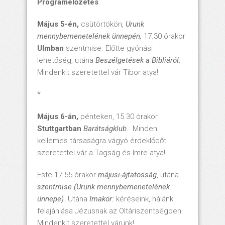
Programelőzetes
Május 5-én,
csütörtökön,
Urunk
mennybemenetelének ünnepén,
17.30 órakor
Ulmban
szentmise. Előtte gyónási
lehetőség, utána
Beszélgetések a Bibliáról.
Mindenkit szeretettel vár Tibor atya!
*
Május 6-án,
pénteken, 15.30 órakor
Stuttgartban
Barátságklub
.
Minden
kellemes társaságra vágyó érdeklődőt
szeretettel vár a Tagság és Imre atya!
Este 17.55 órakor
májusi-ájtatosság
, utána
szentmise (Urunk mennybemenetelének
ünnepe)
. Utána
Imakör:
kéréseink, hálánk
felajánlása Jézusnak az Oltáriszentségben.
Mindenkit szeretettel várunk!