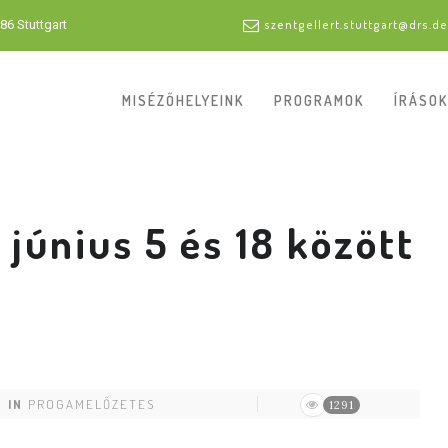
86 Stuttgart
szentgellert.stuttgart@drs.de
MISÉZŐHELYEINK
PROGRAMOK
ÍRÁSOK
június 5 és 18 között
IN
PROGAMELŐZETES
1291