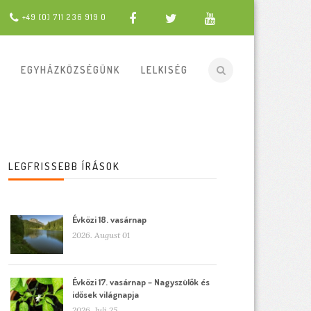
+49 (0) 711 236 919 0
EGYHÁZKÖZSÉGÜNK
LELKISÉG
LEGFRISSEBB ÍRÁSOK
Évközi 18. vasárnap
2026. August 01
Évközi 17. vasárnap – Nagyszülők és
idősek világnapja
2026. Juli 25