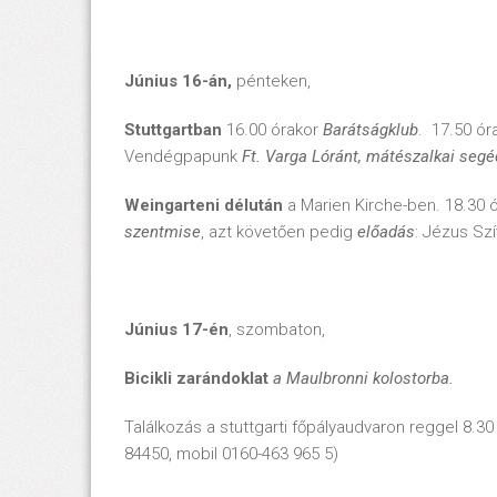
Június 16-án,
pénteken,
Stuttgartban
16.00 órakor
Barátságklub
.
17.50 ór
Vendégpapunk
Ft. Varga Lóránt, mátészalkai segé
Weingarteni délután
a Marien Kirche-ben. 18.30 
szentmise
, azt követően pedig
előadás
: Jézus Sz
Június 17-én
, szombaton,
Bicikli zarándoklat
a Maulbronni kolostorba.
Találkozás a stuttgarti főpályaudvaron reggel 8.3
84450, mobil 0160-463 965 5)