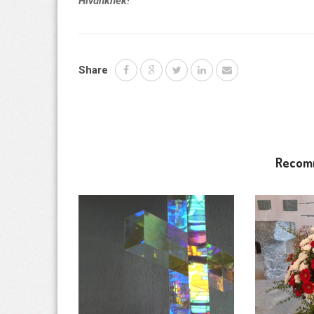
Hívünknek!
Share
Recom