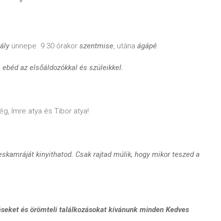
*
ály
ünnepe. 9.30 órakor
szentmise
, utána
ágápé
.
 ebéd az elsőáldozókkal és szüleikkel.
g, Imre atya és Tibor atya!
eskamráját kinyithatod. Csak rajtad múlik, hogy mikor teszed a
éseket és örömteli találkozásokat kívánunk minden Kedves