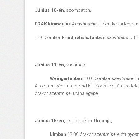
Június 10-én
, szombaton,
ERAK kirándulás
Augsburgba
. Jelentkezni lehet 
17.00 órakor
Friedrichshafenben
szentmise
. Ut
Június 11-én,
vasárnap,
Weingartenben
10.00 órakor
szentmise.
E
A szentmisén imát mond Nt. Korda Zoltán tisztel
órakor
szentmise
, utána
ágápé
.
Június 15-én,
csütörtökön,
Úrnapja,
Ulmban
17.30 órakor
szentmise
előtt
gyónt