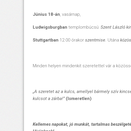
Június 18-án
, vasárnap,
Ludwigsburgban
templombúcsú:
Szent László kir
Stuttgartban
12.00 órakor
szentmise.
Utána
közös
Minden helyen mindenkit szeretettel vár a közössé
„A szeretet az a kulcs, amellyel bármely szív kincs
kulcsot a zárba!”
(Ismeretlen)
Kellemes napokat, jó munkát, tartalmas beszélget