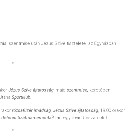
atás
, szentmise után Jézus Szíve tisztelete az Egyházban –
*
akor
Jézus Szíve ájtatosság
, majd
szentmise,
keretében
 Utána
Sportklub
.
órakor
rózsafüzér imádság
,
Jézus Szíve ájtatosság
, 19.00 órakor
iszteletes Szatmárnémetiből
tart egy rövid beszámolót.
*