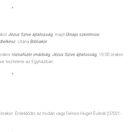
*
akor
Jézus Szíve ájtatosság
, majd
Úrnapi szentmise.
dlelkész.
Utána
Bibliakör
.
órakor
rózsafüzér imádság
,
Jézus Szíve ájtatosság
, 19.00 órakor
íve tisztelete az Egyházban.
*
0 órakor. Érdeklődni az Irodán vagy Dénes-Hügel Évánál (07021-