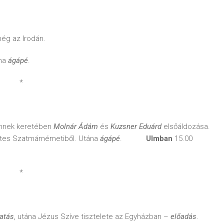
még az Irodán.
ána
ágápé
.
*
nnek keretében
Molnár Ádám
és
Kuzsner Eduárd
elsőáldozása.
etes Szatmárnémetiből. Utána
ágápé
.
Ulmban
15.00
*
atás
, utána Jézus Szíve tisztelete az Egyházban –
előadás
.