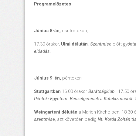
Programelőzetes
Június 8-án,
csütörtökön,
17.30 órakor,
Ulmi délután
.
Szentmise
előtt
gyónt
előadás
.
Június 9-én,
pénteken,
Stuttgartban
16.00 órakor
Barátságklub
.
17.50 ór
Pénteki Egyetem: Beszélgetések a Katekizmusról
.
Weingarteni délután
a Marien Kirche-ben. 18.30 
szentmise
, azt követően pedig
Nt. Korda Zoltán t