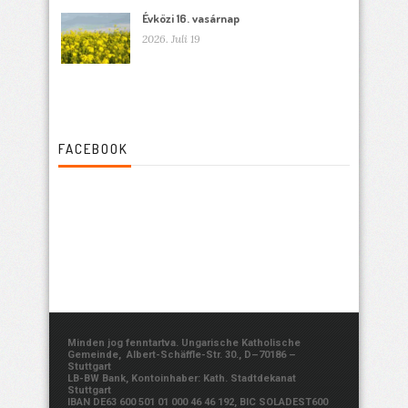
Évközi 16. vasárnap
2026. Juli 19
FACEBOOK
Minden jog fenntartva. Ungarische Katholische
Gemeinde, Albert-Schäffle-Str. 30., D–70186 –
Stuttgart
LB-BW Bank, Kontoinhaber: Kath. Stadtdekanat
Stuttgart
IBAN DE63 600 501 01 000 46 46 192, BIC SOLADEST600