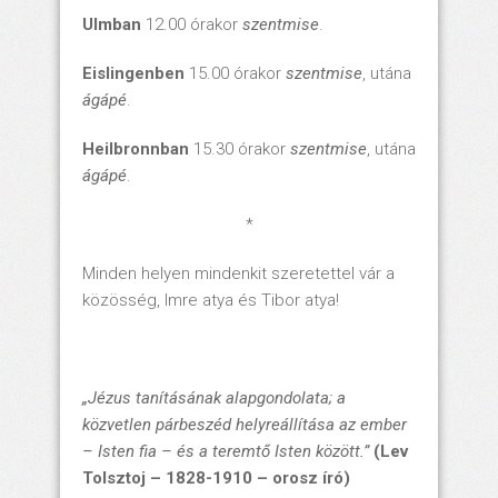
Ulmban
12.00 órakor
szentmise
.
Eislingenben
15.00 órakor
szentmise
, utána
ágápé
.
Heilbronnban
15.30 órakor
szentmise
, utána
ágápé
.
*
Minden helyen mindenkit szeretettel vár a
közösség, Imre atya és Tibor atya!
„Jézus tanításának alapgondolata; a
közvetlen párbeszéd helyreállítása az ember
– Isten fia – és a teremtő Isten között.”
(Lev
Tolsztoj – 1828-1910 – orosz író)