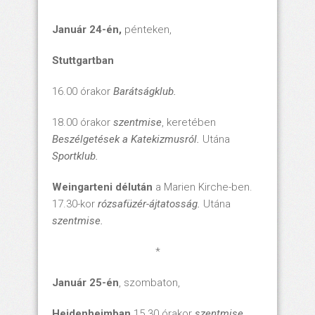
Január 24-én,
pénteken,
Stuttgartban
16.00 órakor
Barátságklub.
18.00 órakor
szentmise
, keretében
Beszélgetések a Katekizmusról
.
Utána
Sportklub.
Weingarteni délután
a Marien Kirche-ben.
17.30-kor
rózsafüzér-ájtatosság.
Utána
szentmise.
*
Január 25-én
, szombaton,
Heidenheimban
15.30 órakor
szentmise.