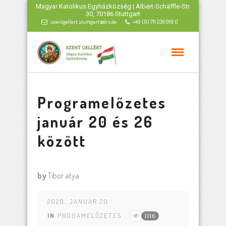
Magyar Katolikus Egyházközség | Albert-Schäffle-Str.
30, 70186 Stuttgart
szentgellert.stuttgart@drs.de
+49 (0) 711 236 919 0
Programelőzetes
január 20 és 26
között
by
Tibor atya
2020. JANUAR 20
IN
PROGAMELŐZETES
1116