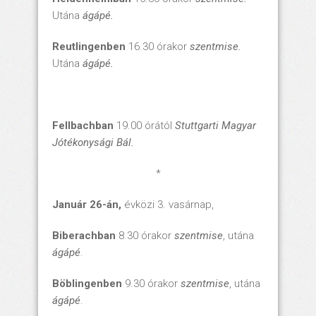
Utána
ágápé.
Reutlingenben
16.30 órakor
szentmise.
Utána
ágápé.
Fellbachban
19.00 órától
Stuttgarti Magyar
Jótékonysági Bál.
*
Január 26-án,
évközi 3. vasárnap,
Biberachban
8.30 órakor
szentmise
, utána
ágápé
.
Böblingenben
9.30 órakor
szentmise
, utána
ágápé
.