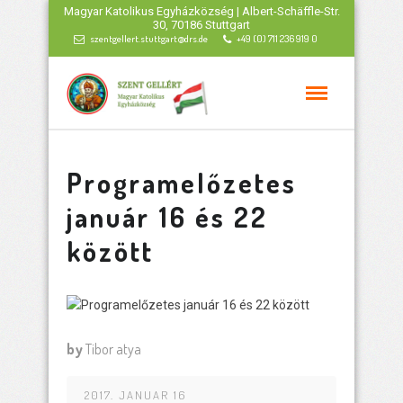
Magyar Katolikus Egyházközség | Albert-Schäffle-Str.
30, 70186 Stuttgart
szentgellert.stuttgart@drs.de
+49 (0) 711 236 919 0
Programelőzetes
január 16 és 22
között
by
Tibor atya
2017. JANUAR 16