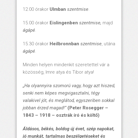
12.00 órakor
Ulmban
szentmise
.
15.00 órakor
Eislingenben
szentmise,
majd
ágápé
.
15.30 órakor
Heilbronnban
szentmise
, utána
ágápé
.
Minden helyen mindenkit szeretettel vár a
közösség, Imre atya és Tibor atya!
„Ha olyannyira szomorú vagy, hogy azt hiszed,
senki nem képes megvigasztalni, tégy
valakivel jót, és meglátod, egyszeriben sokkal
jobban érzed magad!”
(Peter Rosegger –
1843 – 1918 – osztrák író és költő)
Áldásos, békés, boldog új évet, szép napokat,
jó munkát, tartalmas beszélgetéseket és