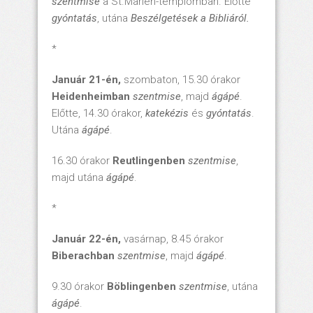
szentmise
a St.Marien-templomban. Előtte
gyóntatás
, utána
Beszélgetések a Bibliáról.
*
Január 21-én,
szombaton, 15.30 órakor
Heidenheimban
szentmise
, majd
ágápé
.
Előtte, 14.30 órakor,
katekézis
és
gyóntatás
.
Utána
ágápé
.
16.30 órakor
Reutlingenben
szentmise
,
majd utána
ágápé
.
*
Január 22-én,
vasárnap, 8.45 órakor
Biberachban
szentmise
, majd
ágápé
.
9.30 órakor
Böblingenben
szentmise
, utána
ágápé
.