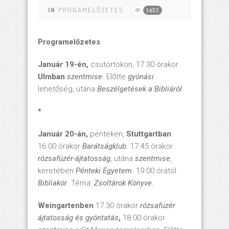
IN
PROGAMELŐZETES
1453
Programelőzetes
Január 19-én,
csütörtökön, 17.30 órakor
Ulmban
szentmise.
Előtte
gyónási
lehetőség, utána
Beszélgetések a Bibliáról
.
*
Január 20-án,
pénteken,
Stuttgartban
16.00 órakor
Barátságklub
. 17.45 órakor
rózsafüzér-ájtatosság
, utána
szentmise
,
keretében
Pénteki Egyetem
. 19.00 órától
Bibliakör
. Téma:
Zsoltárok Könyve.
Weingartenben
17.30 órakor
rózsafüzér
ájtatosság és gyóntatás
,
18.00 órakor