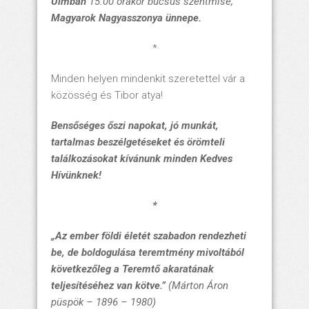
Ulmban
15.00 órakor
búcsús szentmise
,
Magyarok Nagyasszonya ünnepe.
*
Minden helyen mindenkit szeretettel vár a
közösség és Tibor atya!
Bensőséges őszi napokat, jó munkát,
tartalmas beszélgetéseket és örömteli
találkozásokat kívánunk minden Kedves
Hívünknek!
*
„Az ember földi életét szabadon rendezheti
be, de boldogulása teremtmény mivoltából
következőleg a Teremtő akaratának
teljesítéséhez van kötve.”
(Márton Áron
püspök – 1896 – 1980)