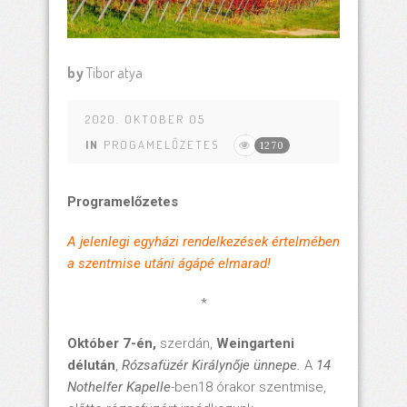
by
Tibor atya
2020. OKTOBER 05
IN
PROGAMELŐZETES
1270
Programelőzetes
A jelenlegi egyházi rendelkezések értelmében
a szentmise utáni ágápé elmarad!
*
Október 7-én,
szerdán,
Weingarteni
délután
,
Rózsafüzér Királynője ünnepe.
A
14
Nothelfer Kapelle
-ben18 órakor szentmise,