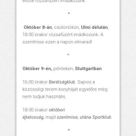
előtte rózsafüzért imádkozunk.
*
Október 8-án
, csütörtökön,
Ulmi délután
,
18.00 órakor rózsafüzért imádkozunk. A
szentmise ezen a napon elmarad!
*
Október 9-én,
pénteken,
Stuttgartban
16.00 órakor
Barátságklub
. Sajnos a
közösségi terem konyháját egyelőre még
nem tudjuk használni,
18.00 órakor
októberi
ájtatosság,
majd
szentmise,
utána
Sportklub.
*