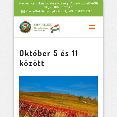
Magyar Katolikus Egyházközség | Albert-Schäffle-Str.
30, 70186 Stuttgart
szentgellert.stuttgart@drs.de
+49 (0) 711 236 919 0
Október 5 és 11
között