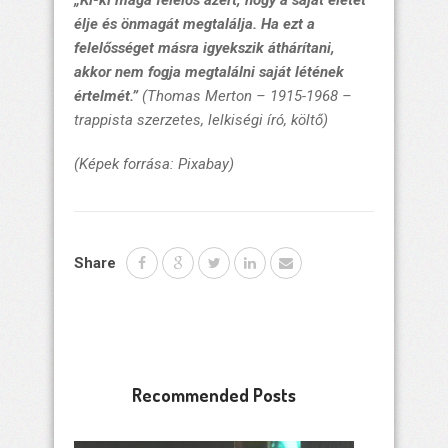
„Ki-ki maga felelős azért, hogy a saját életét
élje és önmagát megtalálja. Ha ezt a
felelősséget másra igyekszik áthárítani,
akkor nem fogja megtalálni saját létének
értelmét.”
(Thomas Merton – 1915-1968 –
trappista szerzetes, lelkiségi író, költő)
(Képek forrása: Pixabay)
Share
Recommended Posts