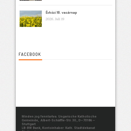
Évközi 16. vasárnap
2026. Juli 19
FACEBOOK
Minden jog fenntartva. Ungarische Katholische
Gemeinde, Albert-Schäffle-Str. 30., D–70186 –
Stuttgart
LB-BW Bank, Kontoinhaber: Kath. Stadtdekanat