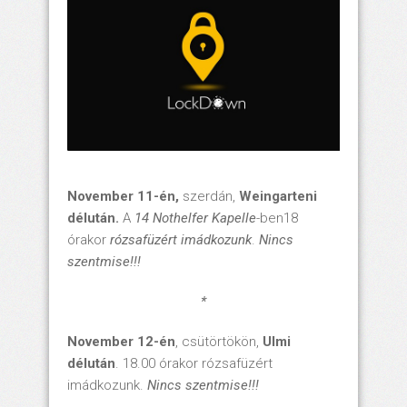
November 11-én,
szerdán,
Weingarteni
délután.
A
14 Nothelfer Kapelle
-ben18
órakor
rózsafüzért imádkozunk
.
Nincs
szentmise!!!
*
November 12-én
, csütörtökön,
Ulmi
délután
. 18.00 órakor rózsafüzért
imádkozunk.
Nincs szentmise!!!