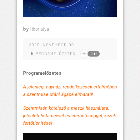
by
Tibor atya
2020. NOVEMBER 09
IN
PROGAMELŐZETES
1246
Programelőzetes
A jelenlegi egyházi rendelkezések értelmében
a szentmise utáni ágápé elmarad!
Szentmisén kötelező a maszk használata,
jelenléti lista névvel és elérhetőséggel, kezek
fertőtlenítése!