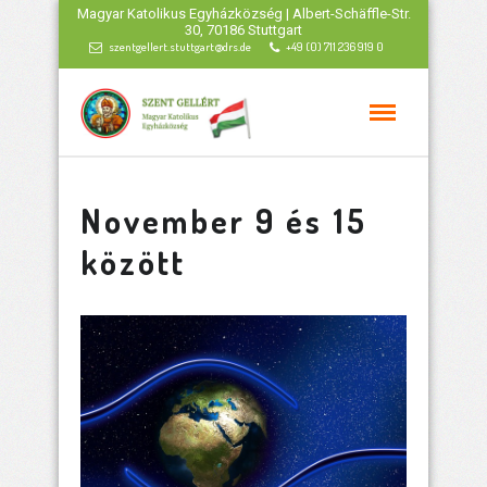
Magyar Katolikus Egyházközség | Albert-Schäffle-Str.
30, 70186 Stuttgart
szentgellert.stuttgart@drs.de
+49 (0) 711 236 919 0
November 9 és 15
között