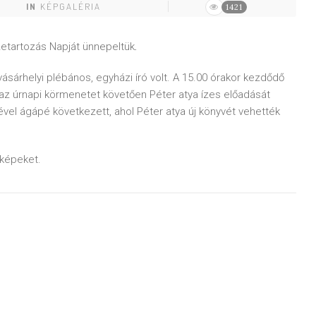
IN
KÉPGALÉRIA
1421
zetartozás Napját ünnepeltük
.
árhelyi plébános, egyházi író volt. A 15.00 órakor kezdődő
az úrnapi körmenetet követően Péter atya ízes előadását
vel ágápé következett, ahol Péter atya új könyvét vehették
 képeket.