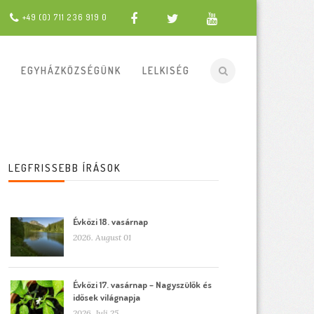
+49 (0) 711 236 919 0
EGYHÁZKÖZSÉGÜNK
LELKISÉG
LEGFRISSEBB ÍRÁSOK
Évközi 18. vasárnap
2026. August 01
Évközi 17. vasárnap – Nagyszülők és
idősek világnapja
2026. Juli 25