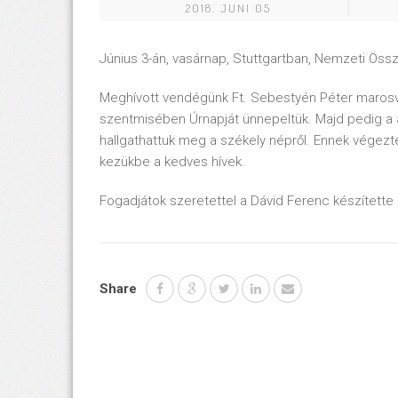
2018. JUNI 05
Június 3-án, vasárnap, Stuttgartban, Nemzeti Öss
Meghívott vendégünk Ft. Sebestyén Péter marosvás
szentmisében Úrnapját ünnepeltük. Majd pedig a 
hallgathattuk meg a székely népről. Ennek végezté
kezükbe a kedves hívek.
Fogadjátok szeretettel a Dávid Ferenc készítette
Share