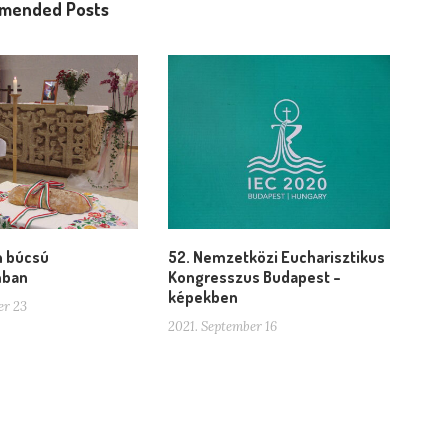
mended Posts
n búcsú
52. Nemzetközi Eucharisztikus
mban
Kongresszus Budapest –
képekben
er 23
2021. September 16