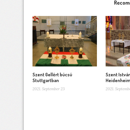
Recom
Szent Gellért búcsú
Szent Istvá
Stuttgartban
Heidenhei
2021. September 23
2021. Septemb