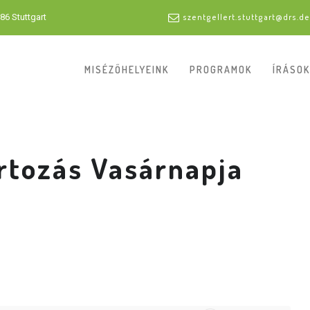
86 Stuttgart
szentgellert.stuttgart@drs.de
MISÉZŐHELYEINK
PROGRAMOK
ÍRÁSOK
rtozás Vasárnapja