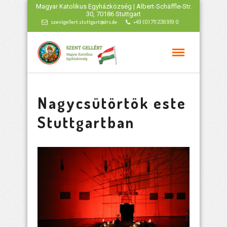
Magyar Katolikus Egyházközség | Albert-Schäffle-Str.
30, 70186 Stuttgart
szentgellert.stuttgart@drs.de
+49 (0) 711 236 919 0
Nagycsütörtök este
Stuttgartban