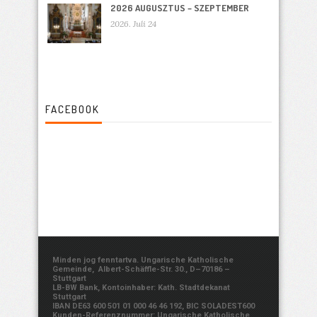
2026 AUGUSZTUS – SZEPTEMBER
2026. Juli 24
FACEBOOK
Minden jog fenntartva. Ungarische Katholische
Gemeinde, Albert-Schäffle-Str. 30., D–70186 –
Stuttgart
LB-BW Bank, Kontoinhaber: Kath. Stadtdekanat
Stuttgart
IBAN DE63 600 501 01 000 46 46 192, BIC SOLADEST600
Kunden-Referenznummer: Ungarische Katholische