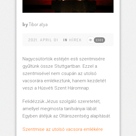
by
Tibor atya
2021. APRIL 01
IN
HÍREK
1301
Nagycsütörtök estéjén esti szentmisére
gyűltünk össze Stuttgartban. Ezzel a
szentmisével nem csupán az utolsó
vacsorára emlékeztünk, hanem kezdetét
veszi a Húsvéti Szent Háromnap.
Felidézzük Jézus szolgáló szeretetét,
amellyel megmosta tanítványai lábát.
Egyben átéljük az Oltáriszentség alapítását.
Szentmise az utolsó vacsora emlékére