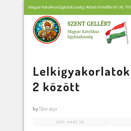
Magyar Katolikus Egyházközség | Albert-Schäffle-Str. 30, 701
Lelkigyakorlatok 
2 között
by
Tibor atya
2017. MÄRZ 20