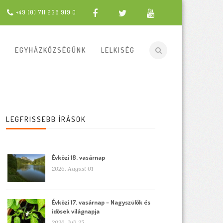
+49 (0) 711 236 919 0
EGYHÁZKÖZSÉGÜNK
LELKISÉG
LEGFRISSEBB ÍRÁSOK
Évközi 18. vasárnap
2026. August 01
Évközi 17. vasárnap – Nagyszülők és
idősek világnapja
2026. Juli 25