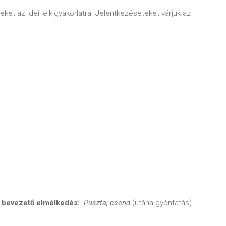
eket az idei lelkigyakorlatra. Jelentkezéseteket várjuk az
 bevezető elmélkedés:
Puszta, csend
(utána gyóntatás)