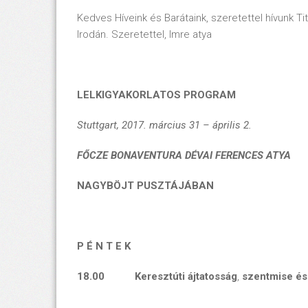
Kedves Híveink és Barátaink, szeretettel hívunk Tit
Irodán. Szeretettel, Imre atya
LELKIGYAKORLATOS PROGRAM
Stuttgart, 2017. március 31 – április 2.
FŐCZE BONAVENTURA DÉVAI FERENCES ATYA
NAGYBÖJT PUSZTÁJÁBAN
P É N T E K
18.00 Keresztúti ájtatosság
,
szentmise és