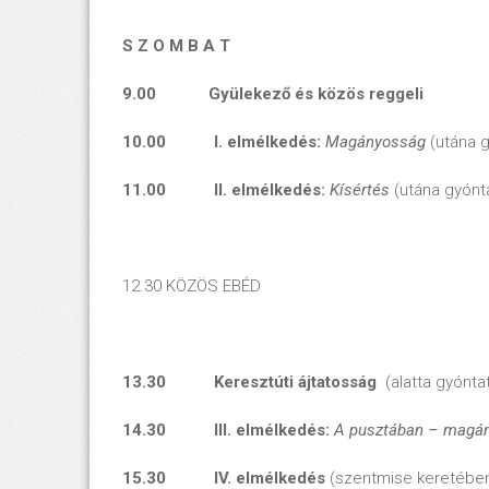
S Z O M B A T
9.00 Gyülekező és közös reggeli
10.00 I. elmélkedés:
Magányosság
(utána g
11.00 II. elmélkedés:
Kísértés
(utána gyónt
12.30 KÖZÖS EBÉD
13.30 Keresztúti ájtatosság
(alatta gyónta
14.30 III. elmélkedés:
A pusztában – magán
15.30 IV. elmélkedés
(szentmise keretébe