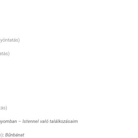
yóntatás)
atás)
tás)
yomban – Istennel való találkozásaim
n)
:
Bűnbánat