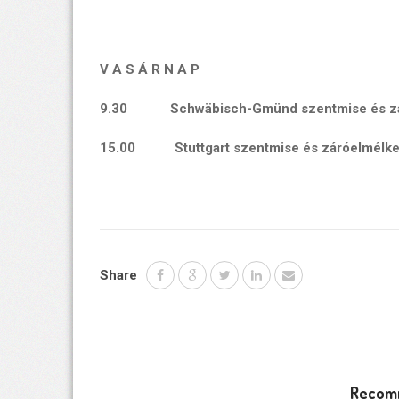
V A S Á R N A P
9.30 Schwäbisch-Gmünd szentmise és zá
15.00 Stuttgart szentmise és záróelmélk
Share
Recom