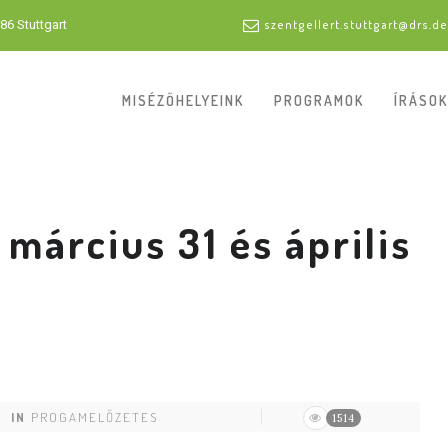
86 Stuttgart
szentgellert.stuttgart@drs.de
MISÉZŐHELYEINK
PROGRAMOK
ÍRÁSOK
március 31 és április
IN
PROGAMELŐZETES
1514