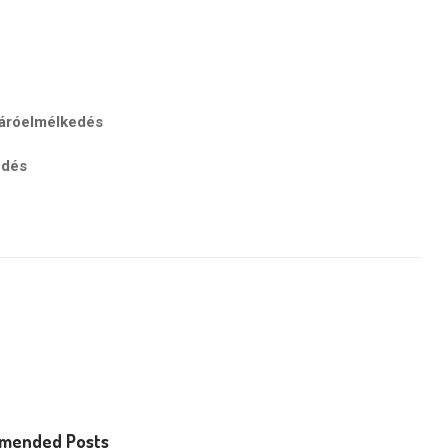
róelmélkedés
edés
mended Posts