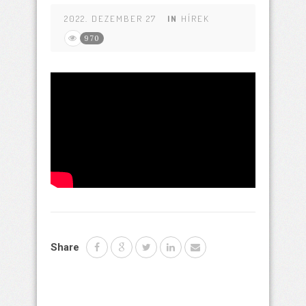
2022. DEZEMBER 27
IN
HÍREK
970
Share