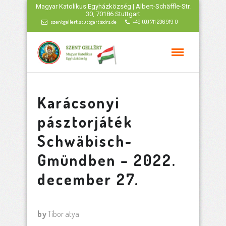
Magyar Katolikus Egyházközség | Albert-Schäffle-Str.
30, 70186 Stuttgart
szentgellert.stuttgart@drs.de
+49 (0) 711 236 919 0
Karácsonyi
pásztorjáték
Schwäbisch-
Gmündben – 2022.
december 27.
by
Tibor atya