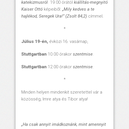
katekizmusról
. 19.00 órától
kiállítás-megnyitó
Kaiser Ottó
képeiből:
„Mily kedves a te
hajlékod, Seregek Ura!” (Zsolt 84,2)
címmel
.
*
Július 19-én,
évközi 16. vasárnap,
Stuttgartban
10.00 órakor
szentmise
.
Stuttgartban
12.00 órakor
szentmise
.
*
Minden helyen mindenkit szeretettel vár a
közösség, Imre atya és Tibor atya!
„Ha csak annyit imádkoznánk, mint amennyit