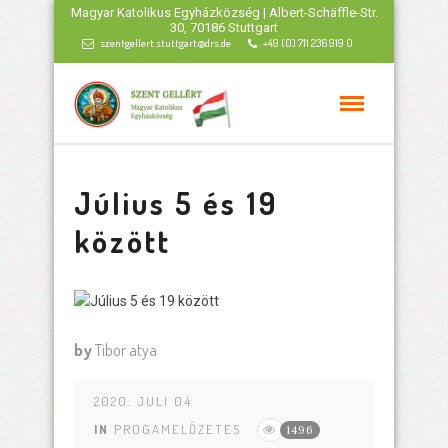
Magyar Katolikus Egyházközség | Albert-Schäffle-Str.
30, 70186 Stuttgart
szentgellert.stuttgart@drs.de
+49 (0) 711 236 919 0
Július 5 és 19
között
by
Tibor atya
2020. JULI 04
IN
PROGAMELŐZETES
1496