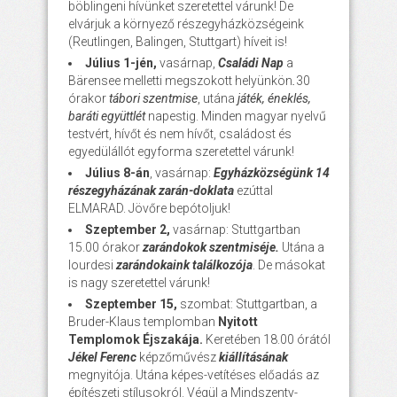
böblingeni hívünket szeretettel várunk! De
elvárjuk a környező részegyházközségeink
(Reutlingen, Balingen, Stuttgart) híveit is!
Július 1-jén,
vasárnap,
Családi Nap
a
Bärensee melletti megszokott helyünkön
.
30
órakor
tábori szentmise
, utána
játék, éneklés,
baráti együttlét
napestig. Minden magyar nyelvű
testvért, hívőt és nem hívőt, családost és
egyedülállót egyforma szeretettel várunk!
Július 8-án
, vasárnap:
Egyházközségünk 14
részegyházának zarán-doklata
ezúttal
ELMARAD. Jövőre bepótoljuk!
Szeptember 2,
vasárnap: Stuttgartban
15.00 órakor
zarándokok szentmiséje.
Utána a
lourdesi
zarándokaink találkozója
. De másokat
is nagy szeretettel várunk!
Szeptember 15,
szombat: Stuttgartban, a
Bruder-Klaus templomban
Nyitott
Templomok Éjszakája.
Keretében 18.00 órától
Jékel Ferenc
képzőművész
kiállításának
megnyitója. Utána képes-vetítéses előadás az
építészeti stílusokról. Végül a Mindszenty-