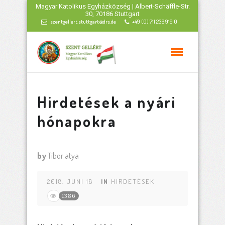
Magyar Katolikus Egyházközség | Albert-Schäffle-Str.
30, 70186 Stuttgart
szentgellert.stuttgart@drs.de
+49 (0) 711 236 919 0
Hirdetések a nyári
hónapokra
by
Tibor atya
2018. JUNI 18
IN
HIRDETÉSEK
1386