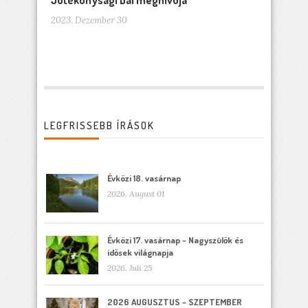
Jótékonysági Bál meghívója
2023. Dezember 30
LEGFRISSEBB ÍRÁSOK
Évközi 18. vasárnap
2026. August 01
Évközi 17. vasárnap – Nagyszülők és
idősek világnapja
2026. Juli 25
2026 AUGUSZTUS – SZEPTEMBER