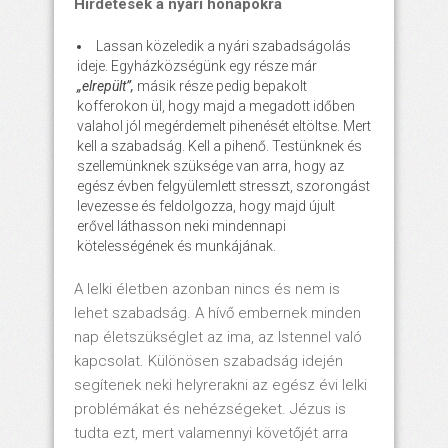
Hirdetések a nyári hónapokra
Lassan közeledik a nyári szabadságolás
ideje. Egyházközségünk egy része már
„elrepült”,
másik része pedig bepakolt
kofferokon ül, hogy majd a megadott időben
valahol jól megérdemelt pihenését eltöltse. Mert
kell a szabadság. Kell a pihenő. Testünknek és
szellemünknek szüksége van arra, hogy az
egész évben felgyülemlett stresszt, szorongást
levezesse és feldolgozza, hogy majd újult
erővel láthasson neki mindennapi
kötelességének és munkájának.
A lelki életben azonban nincs és nem is
lehet szabadság. A hívő embernek minden
nap életszükséglet az ima, az Istennel való
kapcsolat. Különösen szabadság idején
segítenek neki helyrerakni az egész évi lelki
problémákat és nehézségeket. Jézus is
tudta ezt, mert valamennyi követőjét arra