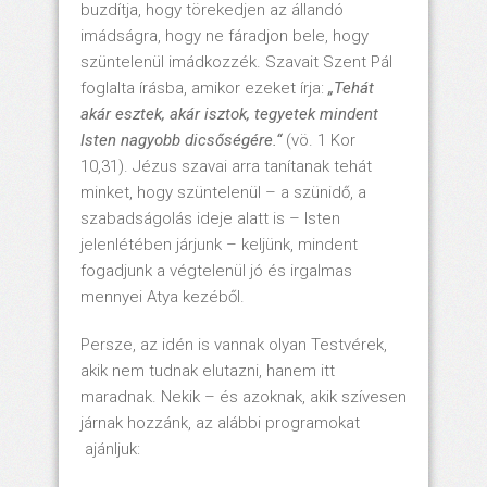
buzdítja, hogy törekedjen az állandó
imádságra, hogy ne fáradjon bele, hogy
szüntelenül imádkozzék. Szavait Szent Pál
foglalta írásba, amikor ezeket írja:
„Tehát
akár esztek, akár isztok, tegyetek mindent
Isten nagyobb dicsőségére.“
(vö. 1 Kor
10,31). Jézus szavai arra tanítanak tehát
minket, hogy szüntelenül – a szünidő, a
szabadságolás ideje alatt is – Isten
jelenlétében járjunk – keljünk, mindent
fogadjunk a végtelenül jó és irgalmas
mennyei Atya kezéből.
Persze, az idén is vannak olyan Testvérek,
akik nem tudnak elutazni, hanem itt
maradnak. Nekik – és azoknak, akik szívesen
járnak hozzánk, az alábbi programokat
ajánljuk: