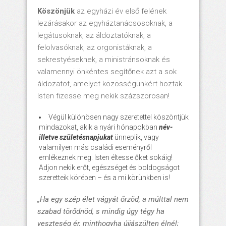
Köszönjük
az egyházi év első felének
lezárásakor az egyháztanácsosoknak, a
legátusoknak, az áldoztatóknak, a
felolvasóknak, az orgonistáknak, a
sekrestyéseknek, a ministránsoknak és
valamennyi önkéntes segítőnek azt a sok
áldozatot, amelyet közösségünkért hoztak.
Isten fizesse meg nekik százszorosan!
Végül különösen nagy szeretettel köszöntjük
mindazokat, akik a nyári hónapokban
név-
illetve születésnapjukat
ünneplik, vagy
valamilyen más családi eseményről
emlékeznek meg. Isten éltesse őket sokáig!
Adjon nekik erőt, egészséget és boldogságot
szeretteik körében – és a mi körünkben is!
„
Ha egy szép élet vágyát őrzöd, a múlttal nem
szabad törődnöd, s mindig úgy tégy ha
veszteség ér, minthogyha újjászülten élnél;