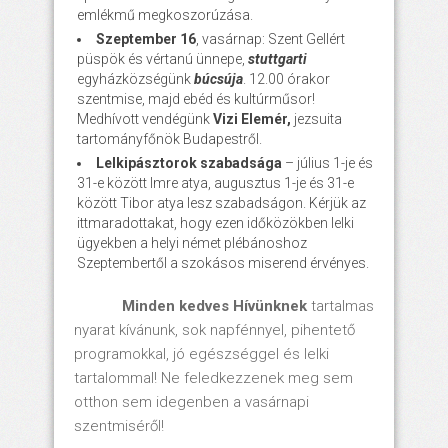
emlékmű megkoszorúzása.
Szeptember 16
, vasárnap: Szent Gellért
püspök és vértanú ünnepe,
stuttgarti
egyházközségünk
búcsúja
. 12.00 órakor
szentmise, majd ebéd és kultúrműsor!
Medhívott vendégünk
Vizi Elemér,
jezsuita
tartományfőnök Budapestről.
Lelkipásztorok szabadsága
– július 1-je és
31-e között Imre atya, augusztus 1-je és 31-e
között Tibor atya lesz szabadságon. Kérjük az
ittmaradottakat, hogy ezen időközökben lelki
ügyekben a helyi német plébánoshoz
Szeptembertől a szokásos miserend érvényes.
Minden kedves Hívünknek
tartalmas
nyarat kívánunk, sok napfénnyel, pihentető
programokkal, jó egészséggel és lelki
tartalommal! Ne feledkezzenek meg sem
otthon sem idegenben a vasárnapi
szentmiséről!