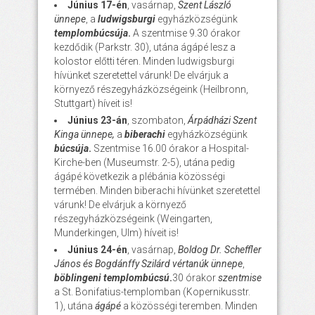
Június 17-én
, vasárnap,
Szent László
ünnepe
, a
ludwigsburgi
egyházközségünk
templombúcsúja
.
A szentmise 9.30 órakor
kezdődik (Parkstr. 30), utána ágápé lesz a
kolostor előtti téren. Minden ludwigsburgi
hívünket szeretettel várunk! De elvárjuk a
környező részegyházközségeink (Heilbronn,
Stuttgart) híveit is!
Június 23-án
, szombaton,
Árpádházi Szent
Kinga ünnepe,
a
biberachi
egyházközségünk
búcsú
ja
.
Szentmise 16.00 órakor a Hospital-
Kirche-ben (Museumstr. 2-5), utána pedig
ágápé következik a plébánia közösségi
termében. Minden biberachi hívünket szeretettel
várunk! De elvárjuk a környező
részegyházközségeink (Weingarten,
Munderkingen, Ulm) híveit is!
Június 24-én
, vasárnap,
Boldog Dr. Scheffler
János és Bogdánffy Szilárd vértanúk ünnepe
,
böblingeni
templombúcsú
.
30 órakor
szentmise
a St. Bonifatius-templomban (Kopernikusstr.
1), utána
ágápé
a közösségi teremben. Minden