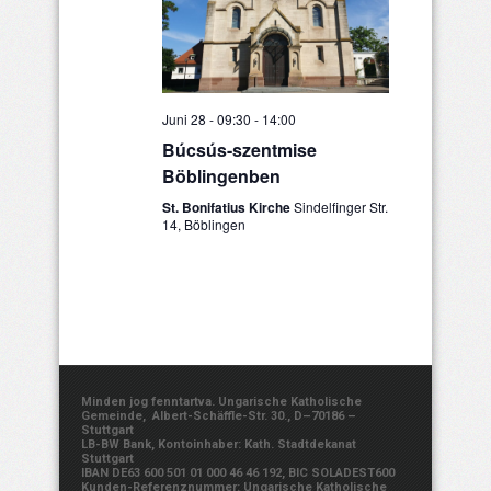
Juni 28 - 09:30
-
14:00
Búcsús-szentmise
Böblingenben
St. Bonifatius Kirche
Sindelfinger Str.
14, Böblingen
Minden jog fenntartva. Ungarische Katholische
Gemeinde, Albert-Schäffle-Str. 30., D–70186 –
Stuttgart
LB-BW Bank, Kontoinhaber: Kath. Stadtdekanat
Stuttgart
IBAN DE63 600 501 01 000 46 46 192, BIC SOLADEST600
Kunden-Referenznummer: Ungarische Katholische