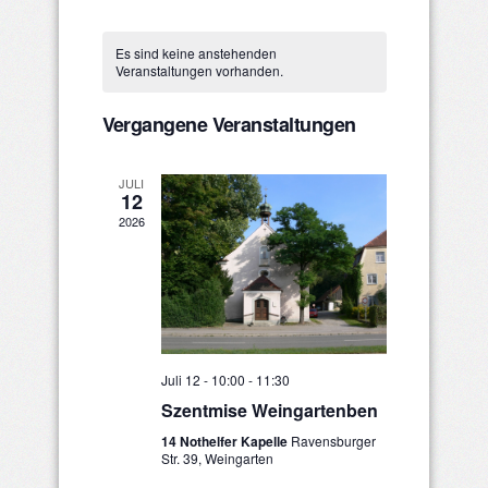
Ansichten
Datum
Such-
Kalender
wählen.
Navigatio
Es sind keine anstehenden
und
von
Veranstaltungen vorhanden.
Ansichtenna
Veranstaltungen
Vergangene Veranstaltungen
JULI
12
2026
Juli 12 - 10:00
-
11:30
Szentmise Weingartenben
14 Nothelfer Kapelle
Ravensburger
Str. 39, Weingarten