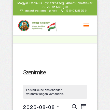
Magyar Katolikus Egyházközség | Albert-Schäffle-Str.
30, 70186 Stuttgart
szentgellert.stuttgart@drs.de
+49 (0) 711 236 919 0
Szentmise
Es sind keine anstehenden
Veranstaltungen vorhanden.
Veranstaltu
Veranstal
2026-08-08
Suche
Monat