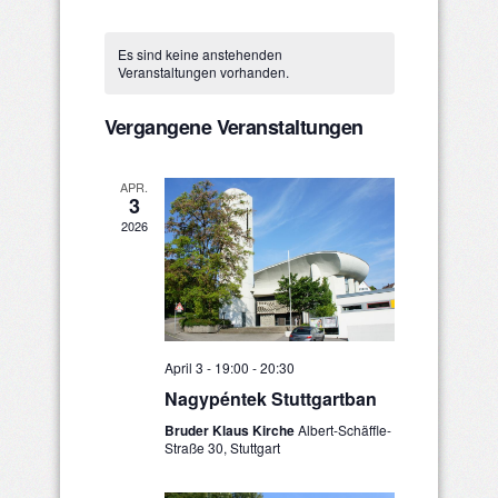
Ansichten
Datum
Such-
Kalender
wählen.
Navigatio
Es sind keine anstehenden
und
von
Veranstaltungen vorhanden.
Ansichtenna
Veranstaltungen
Vergangene Veranstaltungen
APR.
3
2026
April 3 - 19:00
-
20:30
Nagypéntek Stuttgartban
Bruder Klaus Kirche
Albert-Schäffle-
Straße 30, Stuttgart