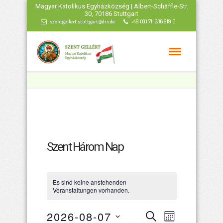
Magyar Katolikus Egyházközség | Albert-Schäffle-Str.
30, 70186 Stuttgart
szentgellert.stuttgart@drs.de
+49 (0) 711 236 919 0
Szent Három Nap
Es sind keine anstehenden
Veranstaltungen vorhanden.
Veranstaltu
Veranstal
2026-08-07
Suche
Monat