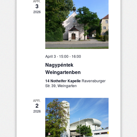
APR.
3
2026
April 3 - 15:00
-
16:00
Nagypéntek
Weingartenben
14 Nothelfer Kapelle
Ravensburger
Str. 39, Weingarten
APR.
2
2026