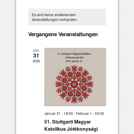
Ansichten
Datum
Such-
Kalender
wählen.
Navigatio
Es sind keine anstehenden
und
von
Veranstaltungen vorhanden.
Ansichtenna
Veranstaltungen
Vergangene Veranstaltungen
JAN.
31
2026
Januar 31 - 18:00
-
Februar 1 - 03:00
51. Stuttgarti Magyar
Katolikus Jótékonysági