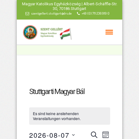
Magyar Katolikus Egyházközség | Albert-Schäffle-Str.
30, 70186 Stuttgart
szentgellert.stuttgart@drs.de
+49 (0) 711 236 919 0
Stuttgarti Magyar Bál
Es sind keine anstehenden
Veranstaltungen vorhanden.
Veranstaltu
Veranstal
2026-08-07
Suche
Monat