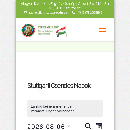
Magyar Katolikus Egyházközség | Albert-Schäffle-Str.
30, 70186 Stuttgart
szentgellert.stuttgart@drs.de
+49 (0) 711 236 919 0
Stuttgarti Csendes Napok
Es sind keine anstehenden
Veranstaltungen vorhanden.
Veranstaltu
Veranstal
2026-08-06
Suche
Monat