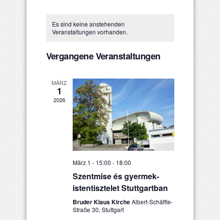
Ansichten
Datum
Such-
Kalender
wählen.
Navigatio
Es sind keine anstehenden
und
von
Veranstaltungen vorhanden.
Ansichtenna
Veranstaltungen
Vergangene Veranstaltungen
MÄRZ
1
2026
März 1 - 15:00
-
18:00
Szentmise és gyermek-
istentisztelet Stuttgartban
Bruder Klaus Kirche
Albert-Schäffle-
Straße 30, Stuttgart