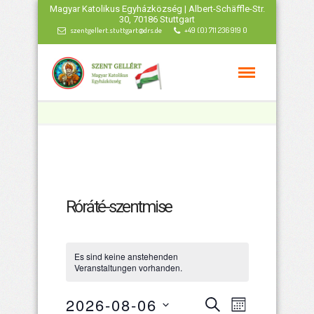
Magyar Katolikus Egyházközség | Albert-Schäffle-Str.
30, 70186 Stuttgart
szentgellert.stuttgart@drs.de
+49 (0) 711 236 919 0
Róráté-szentmise
Es sind keine anstehenden
Veranstaltungen vorhanden.
Veranstaltu
Veranstal
2026-08-06
Suche
Monat