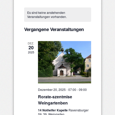
Ansichten
Datum
Such-
Kalender
wählen.
Navigatio
Es sind keine anstehenden
und
von
Veranstaltungen vorhanden.
Ansichtenna
Veranstaltungen
Vergangene Veranstaltungen
DEZ.
20
2025
Dezember 20, 2025 - 07:00
-
09:00
Rorate-szentmise
Weingartenben
14 Nothelfer Kapelle
Ravensburger
Str. 39, Weingarten