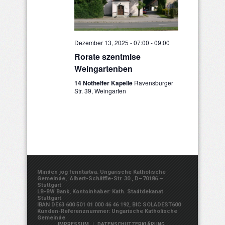
Dezember 13, 2025 - 07:00
-
09:00
Rorate szentmise
Weingartenben
14 Nothelfer Kapelle
Ravensburger
Str. 39, Weingarten
Minden jog fenntartva. Ungarische Katholische
Gemeinde, Albert-Schäffle-Str. 30., D–70186 –
Stuttgart
LB-BW Bank, Kontoinhaber: Kath. Stadtdekanat
Stuttgart
IBAN DE63 600 501 01 000 46 46 192, BIC SOLADEST600
Kunden-Referenznummer: Ungarische Katholische
Gemeinde
|
|
IMPRESSUM
DATENSCHUTZERKLÄRUNG