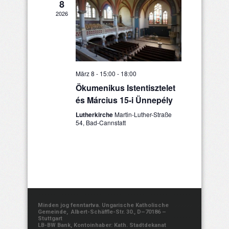
8
2026
März 8 - 15:00
-
18:00
Ökumenikus Istentisztelet
és Március 15-i Ünnepély
Lutherkirche
Martin-Luther-Straße
54, Bad-Cannstatt
Minden jog fenntartva. Ungarische Katholische
Gemeinde, Albert-Schäffle-Str. 30., D–70186 –
Stuttgart
LB-BW Bank, Kontoinhaber: Kath. Stadtdekanat