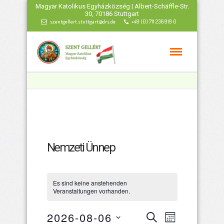
Magyar Katolikus Egyházközség | Albert-Schäffle-Str.
30, 70186 Stuttgart
szentgellert.stuttgart@drs.de
+49 (0) 711 236 919 0
Nemzeti Ünnep
Es sind keine anstehenden
Veranstaltungen vorhanden.
Veranstaltu
Veranstal
2026-08-06
Suche
Monat