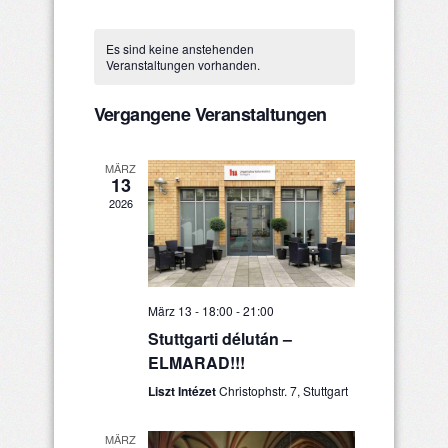
Ansichten
Datum
Such-
Kalender
wählen.
Navigatio
Es sind keine anstehenden
und
von
Veranstaltungen vorhanden.
Ansichtenna
Veranstaltungen
Vergangene Veranstaltungen
MÄRZ
13
2026
März 13 - 18:00
-
21:00
Stuttgarti délután –
ELMARAD!!!
Liszt Intézet
Christophstr. 7, Stuttgart
MÄRZ