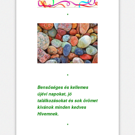
*
*
Bensőséges és kellemes
újévi napokat, jó
találkozásokat és sok örömet
kívánok minden kedves
Hívemnek.
*