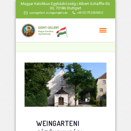
Magyar Katolikus Egyházközség | Albert-Schäffle-Str.
30, 70186 Stuttgart
szentgellert.stuttgart@drs.de
+49 (0) 711 236 919 0
WEINGARTENI