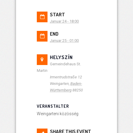
START
Januar 24 - 18:00
END
Januar 25 - 01:00
HELYSZÍN
Gemeindehaus St.
Martin
Irmentrudstraße 12
Weingarten
,
Baden-
Württemberg
88250
VERANSTALTER
Weingarteni közösség
SHARE THIS EVENT