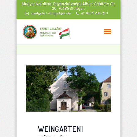
Magyar Katolikus Egyházközség | Albert-Schäffle-Str.
30, 70186 Stuttgart
szentgellert.stuttgart@drs.de
+49 (0) 711 236 919 0
WEINGARTENI