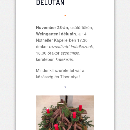
DÉLUTÁN
*
November 28-án,
csütörtökön,
Weingarteni délután
, a 14
Nothelfer Kapelle-ben 17.30
órakor
rózsafüzért imádkozunk,
18.00 órakor
szentmise
,
keretében
katekézis.
Mindenkit szeretettel vár a
közösség és Tibor atya!
*