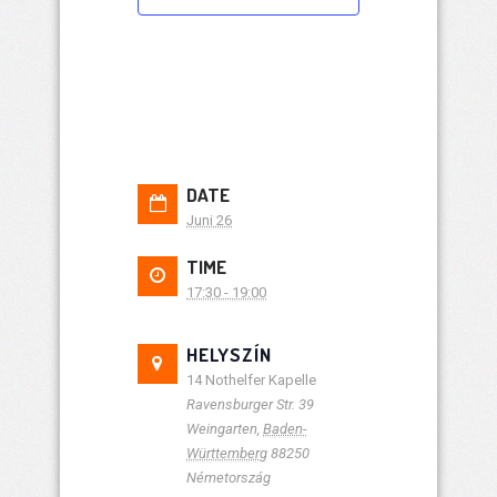
DATE
Juni 26
TIME
17:30 - 19:00
HELYSZÍN
14 Nothelfer Kapelle
Ravensburger Str. 39
Weingarten
,
Baden-
Württemberg
88250
Németország