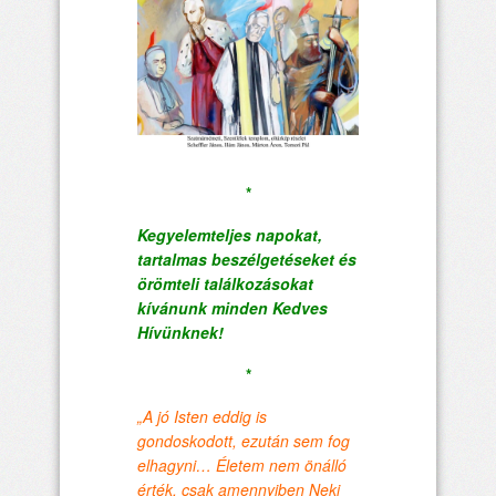
*
Kegyelemteljes napokat,
tartalmas beszélgetéseket és
örömteli találkozásokat
kívánunk minden Kedves
Hívünknek!
*
„A jó Isten eddig is
gondoskodott, ezután sem fog
elhagyni… Életem nem önálló
érték, csak amennyiben Neki