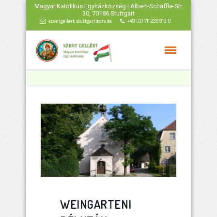
Magyar Katolikus Egyházközség | Albert-Schäffle-Str.
30, 70186 Stuttgart
szentgellert.stuttgart@drs.de
+49 (0) 711 236 919 0
WEINGARTENI