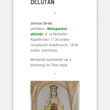
DÉLUTÁN
*
Június 26-án
,
pénteken,
Weingarteni
délután
, a
14 Nothelfer
Kapelle-
ben 17.30 órakor
rózsafüzért imádkozunk,
18.00
órakor
szentmise.
Mindenkit szeretettel vár a
közösség és Tibor atya!
*