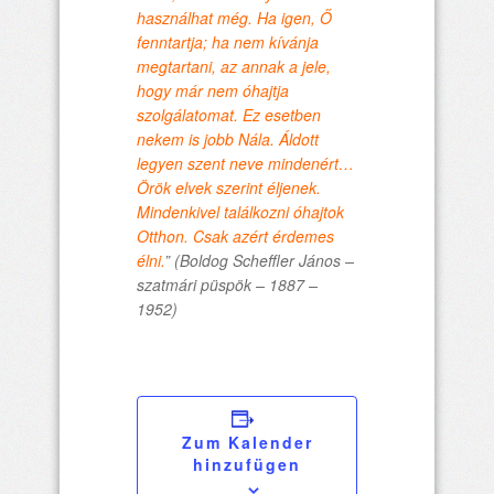
használhat még. Ha igen, Ő
fenntartja; ha nem kívánja
megtartani, az annak a jele,
hogy már nem óhajtja
szolgálatomat. Ez esetben
nekem is jobb Nála. Áldott
legyen szent neve mindenért…
Örök elvek szerint éljenek.
Mindenkivel találkozni óhajtok
Otthon. Csak azért érdemes
élni.
”
(Boldog Scheffler János –
szatmári püspök – 1887 –
1952
)
Zum Kalender
hinzufügen