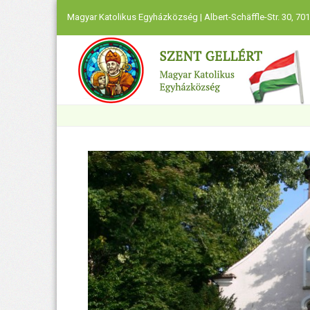
Magyar Katolikus Egyházközség | Albert-Schäffle-Str. 30, 701