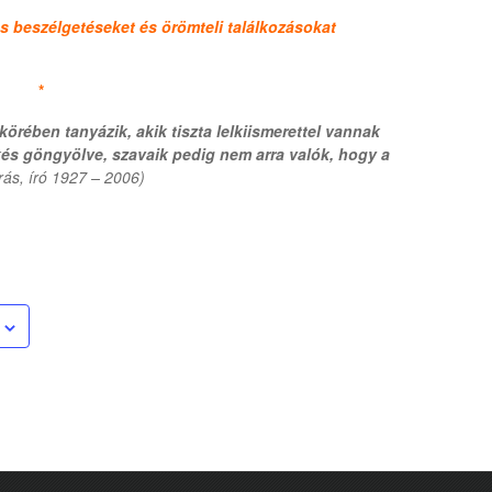
s beszélgetéseket és örömteli találkozásokat
*
rében tanyázik, akik tiszta lelkiismerettel vannak
és göngyölve, szavaik pedig nem arra valók, hogy a
rás, író 1927 – 2006)