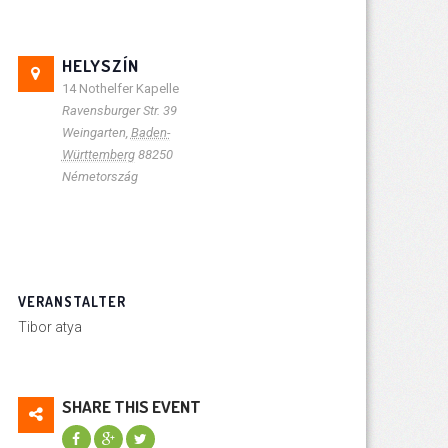
HELYSZÍN
14 Nothelfer Kapelle
Ravensburger Str. 39
Weingarten
,
Baden-
Württemberg
88250
Németország
VERANSTALTER
Tibor atya
SHARE THIS EVENT