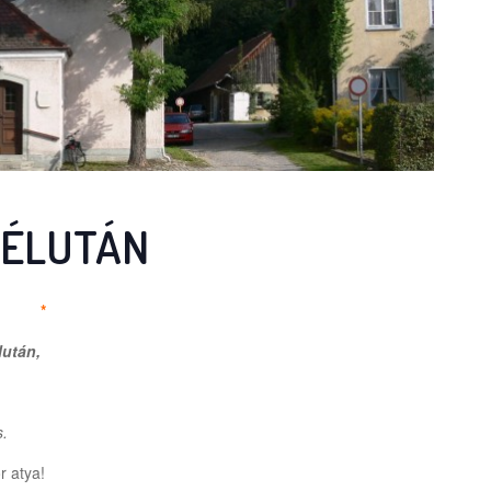
DÉLUTÁN
*
lután,
s.
r atya!