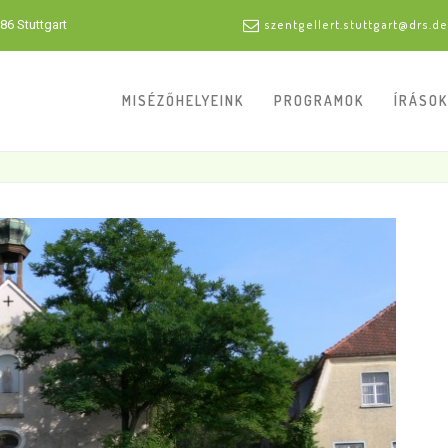
86 Stuttgart
szentgellert.stuttgart@drs.de
MISÉZŐHELYEINK
PROGRAMOK
ÍRÁSOK