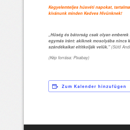
Kegyelemteljes húsvéti napokat, tartalma
kívánunk minden Kedves Hívünknek!
„Hűség és bátorság csak olyan emberek kö
egymás iránt: akiknek mosolyába nincs k
szándékaikat eltitkolják velük.”
(Sütő And
(Kép forrása: Pixabay)
Zum Kalender hinzufügen