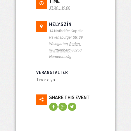
TIME
17:30 - 19:00
HELYSZÍN
14 Nothelfer Kapelle
Ravensburger Str. 39
Weingarten
,
Baden-
Württemberg
88250
Németország
VERANSTALTER
Tibor atya
SHARE THIS EVENT