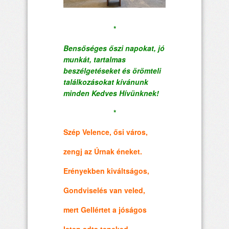
*
Bensőséges őszi napokat, jó
munkát, tartalmas
beszélgetéseket és örömteli
találkozásokat kívánunk
minden Kedves Hívünknek!
*
Szép Velence, ősi város,
zengj az Úrnak éneket.
Erényekben kiváltságos,
Gondviselés van veled,
mert Gellértet a jóságos
Isten adta teneked.