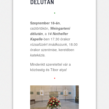
DÉLUTÁN
*
Szeptember 18-án
,
csütörtökön,
Weingarteni
délután
, a
14 Nothelfer
Kapelle
-ben 17.30 órakor
rózsafüzért imádkozunk
, 18.00
órakor
szentmise,
keretében
katekézis.
Mindenkit szeretettel vár a
közösség és Tibor atya!
*