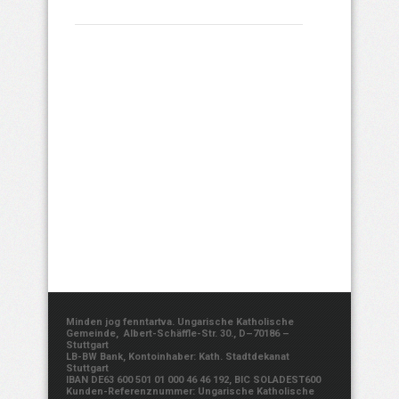
Minden jog fenntartva. Ungarische Katholische
Gemeinde, Albert-Schäffle-Str. 30., D–70186 –
Stuttgart
LB-BW Bank, Kontoinhaber: Kath. Stadtdekanat
Stuttgart
IBAN DE63 600 501 01 000 46 46 192, BIC SOLADEST600
Kunden-Referenznummer: Ungarische Katholische