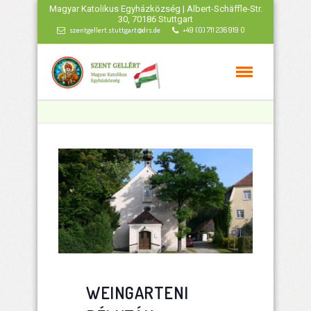
Magyar Katolikus Egyházközség | Albert-Schäffle-Str.
30, 70186 Stuttgart
szentgellert.stuttgart@drs.de
+49 (0) 711 236 919 0
WEINGARTENI