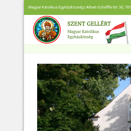
Magyar Katolikus Egyházközség | Albert-Schäffle-Str. 30, 701