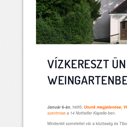
VÍZKERESZT Ü
WEINGARTENB
Január 6-án
, hétfő,
Urunk megjelenése, V
szentmise
a 14 Nothelfer Kapelle
-ben.
Mindenkit szeretettel vár a közösség és Tibo