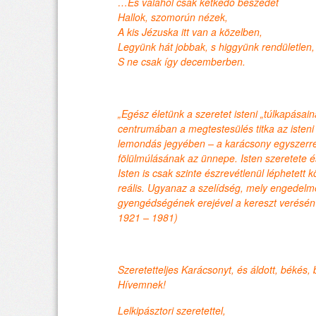
…És valahol csak kétkedő beszédet
Hallok, szomorún nézek,
A kis Jézuska itt van a közelben,
Legyünk hát jobbak, s higgyünk rendületlen,
S ne csak így decemberben.
„Egész életünk a szeretet isteni „túlkapása
centrumában a megtestesülés titka az isteni 
lemondás jegyében – a karácsony egyszerre
fölülmúlásának az ünnepe. Isten szeretete 
Isten is csak szinte észrevétlenül léphetett k
reális. Ugyanaz a szelídség, mely engedelme
gyengédségének erejével a kereszt verésén t
1921 – 1981)
Szeretetteljes Karácsonyt, és áldott, békés,
Hívemnek!
Lelkipásztori szeretettel,