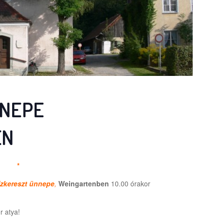
NNEPE
EN
*
ízkereszt ünnepe
,
Weingartenben
10.00 órakor
r atya!