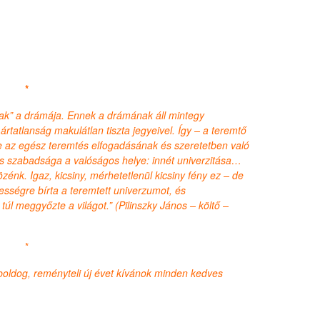
*
inak” a drámája. Ennek a drámának áll mintegy
ártatlanság makulátlan tiszta jegyeivel. Így – a teremtő
 az egész teremtés elfogadásának és szeretetben való
és szabadsága a valóságos helye: innét univerzitása…
özénk. Igaz, kicsiny, mérhetetlenül kicsiny fény ez – de
sségre bírta a teremtett univerzumot, és
úl meggyőzte a világot.” (Pilinszky János – költő –
*
 boldog, reményteli új évet kívánok minden kedves