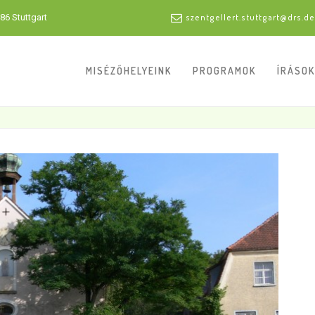
86 Stuttgart
szentgellert.stuttgart@drs.de
MISÉZŐHELYEINK
PROGRAMOK
ÍRÁSOK