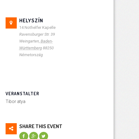
HELYSZÍN
14 Nothelfer Kapelle
Ravensburger Str. 39
Weingarten
,
Baden-
Württemberg
88250
Németország
VERANSTALTER
Tibor atya
SHARE THIS EVENT