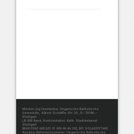
Minden jog fenntartva. Ungarische Katholische
Gemeinde, Albert-Schäffle-Str. 30., D–70186 –
Stuttgart
LB-BW Bank, Kontoinhaber: Kath. Stadtdekanat
Stuttgart
IBAN DE63 600 501 01 000 46 46 192, BIC SOLADEST600
Kunden-Referenznummer: Ungarische Katholische