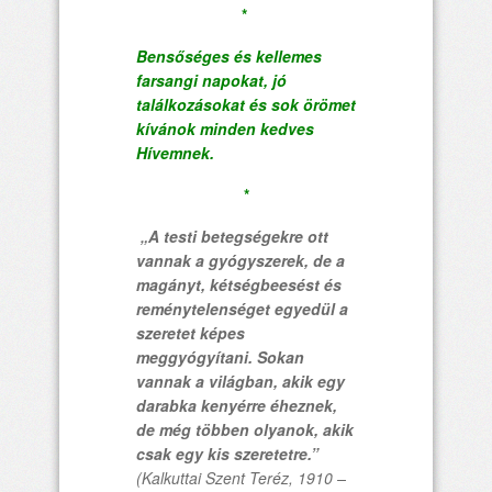
*
Bensőséges és kellemes
farsangi napokat, jó
találkozásokat és sok örömet
kívánok minden kedves
Hívemnek.
*
„A testi betegségekre ott
vannak a gyógyszerek, de a
magányt, kétségbeesést és
reménytelenséget egyedül a
szeretet képes
meggyógyítani. Sokan
vannak a világban, akik egy
darabka kenyérre éheznek,
de még többen olyanok, akik
csak egy kis szeretetre.”
(
Kalkuttai Szent Teréz, 1910 –