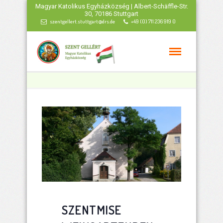
Magyar Katolikus Egyházközség | Albert-Schäffle-Str.
30, 70186 Stuttgart
szentgellert.stuttgart@drs.de
+49 (0) 711 236 919 0
SZENTMISE