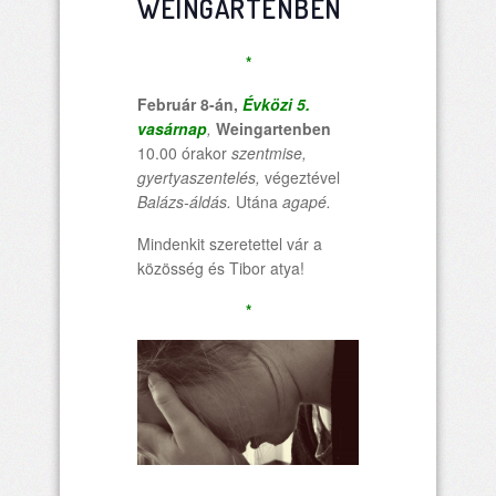
WEINGARTENBEN
*
Február 8-án,
Évközi 5.
vasárnap
,
Weingartenben
10.00 órakor
szentmise,
gyertyaszentelés,
végeztével
Balázs-áldás.
Utána
agapé.
Mindenkit szeretettel vár a
közösség és Tibor atya!
*