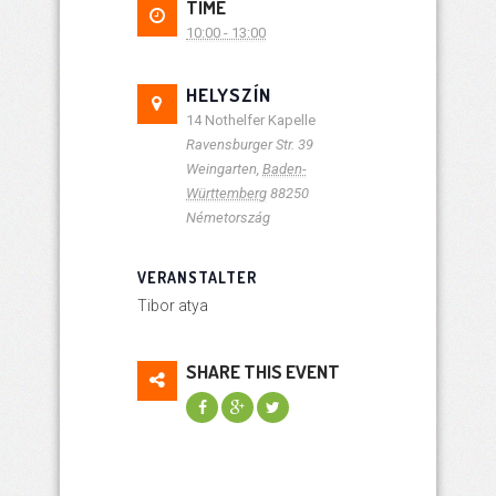
TIME
10:00 - 13:00
HELYSZÍN
14 Nothelfer Kapelle
Ravensburger Str. 39
Weingarten
,
Baden-
Württemberg
88250
Németország
VERANSTALTER
Tibor atya
SHARE THIS EVENT