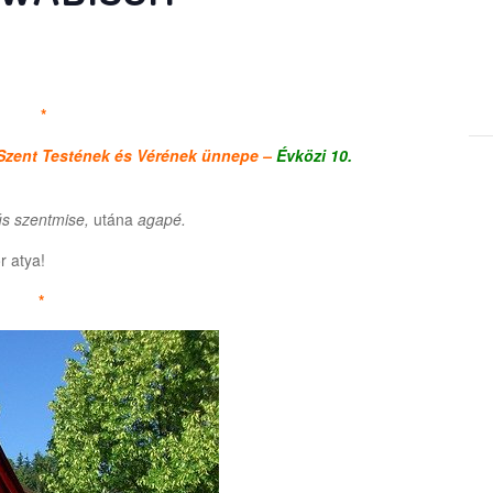
*
 Szent Testének és Vérének ünnepe –
Évközi 10.
s szentmise,
utána
agapé.
r atya!
*