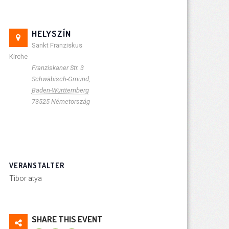
HELYSZÍN
Sankt Franziskus
Kirche
Franziskaner Str. 3
Schwäbisch-Gmünd
,
Baden-Württemberg
73525
Németország
VERANSTALTER
Tibor atya
SHARE THIS EVENT