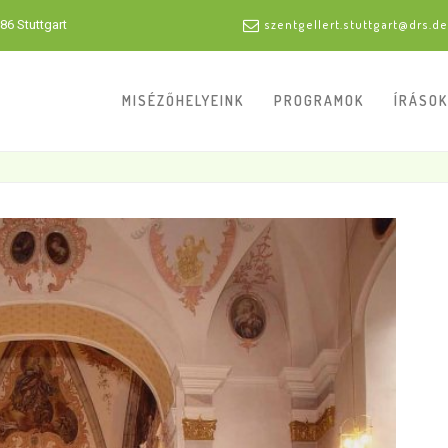
86 Stuttgart
szentgellert.stuttgart@drs.de
MISÉZŐHELYEINK
PROGRAMOK
ÍRÁSOK