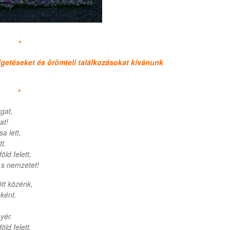
*
lgetéseket és örömteli találkozásokat kívánunk
*
gat,
at!
sa lett,
t.
öld felett,
s nemzetet!
ött közénk,
ként.
yér.
öld felett,