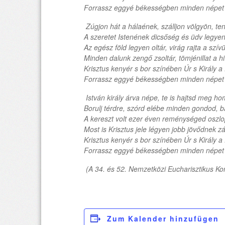
Forrassz eggyé békességben minden népet 
Zúgjon hát a hálaének, szálljon völgyön, te
A szeretet Istenének dicsőség és üdv legyen
Az egész föld legyen oltár, virág rajta a szív
Minden dalunk zengő zsoltár, tömjénillat a hi
Krisztus kenyér s bor színében Úr s Király a f
Forrassz eggyé békességben minden népet 
István király árva népe, te is hajtsd meg ho
Borulj térdre, szórd elébe minden gondod, 
A kereszt volt ezer éven reménységed oszlo
Most is Krisztus jele légyen jobb jövődnek z
Krisztus kenyér s bor színében Úr s Király a f
Forrassz eggyé békességben minden népet 
(A 34. és 52. Nemzetközi Eucharisztikus K
Zum Kalender hinzufügen