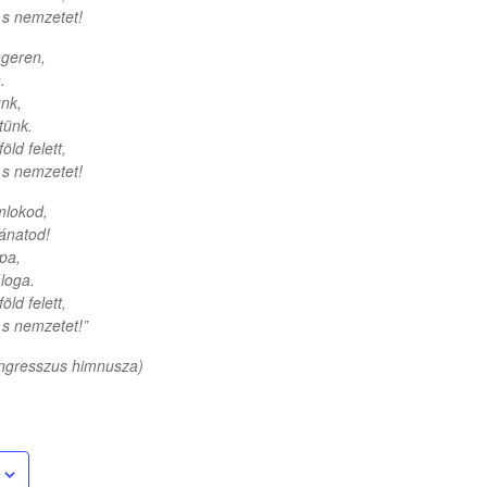
s nemzetet!
ngeren,
.
ünk,
tünk.
öld felett,
s nemzetet!
mlokod,
bánatod!
pa,
áloga.
öld felett,
s nemzetet!”
ongresszus himnusza)