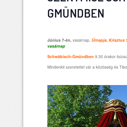
GMÜNDBEN
Június 7-én,
vasárnap,
Úrnapja, Krisztus
vasárnap
Schw
äbisch-Gmündben
9.30 órakor
búcsú
Mindenkit szeretettel vár a közösség és Tibo