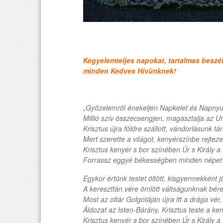
Kegyelemteljes napokat, tartalmas beszé
minden Kedves Hívünknek!
„Győzelemről énekeljen Napkelet és Napnyu
Millió szív összecsengjen, magasztalja az Ur
Krisztus újra földre szállott, vándorlásunk tár
Mert szerette a világot, kenyérszínbe rejtezet
Krisztus kenyér s bor színében Úr s Király a f
Forrassz eggyé békességben minden népet 
Egykor értünk testet öltött, kisgyermekként j
A keresztfán vére ömlött váltságunknak bére
Most az oltár Golgotáján újra itt a drága vér,
Áldozat az Isten-Bárány, Krisztus teste a ken
Krisztus kenyér s bor színében Úr s Király a f