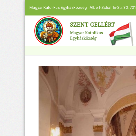
Magyar Katolikus Egyházközség | Albert-Schäffle-Str. 30, 701