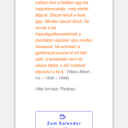
mélyen lent a földben egy kis
hajszálerecskéje, mely élettel
látja el. Ősszel lehull a levél,
igaz. Minden ősszel lehull. De
annak a kis
hajszálgyökerecskének a
jóvoltából visszatér újra minden
tavasszal. Ha azonban a
gyökérszál pusztul el ott föld
alatt, a levelecske nem tér
vissza többé, s idő múltával
elpusztul a fa is.”
(Wass Albert,
író – 1908 – 1998)
(Kép forrása: Pixabay)
Zum Kalender