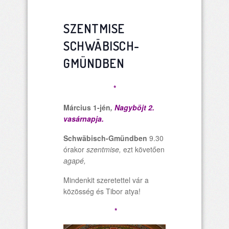
SZENTMISE
SCHWÄBISCH-
GMÜNDBEN
*
Március 1-jén
,
Nagyböjt 2.
vasárnapja.
Schw
äbisch-Gm
ündben
9.30
órakor
szentmise,
ezt követően
agapé,
Mindenkit szeretettel vár a
közösség és Tibor atya!
*