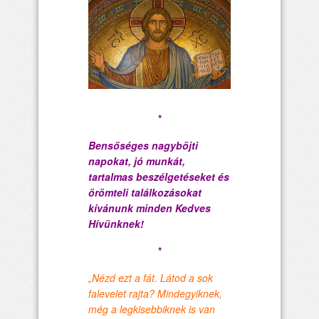
*
Bensőséges nagyböjti
napokat, jó munkát,
tartalmas beszélgetéseket és
örömteli találkozásokat
kívánunk minden Kedves
Hívünknek!
*
„Nézd ezt a fát. Látod a sok
falevelet rajta? Mindegyiknek,
még a legkisebbiknek is van