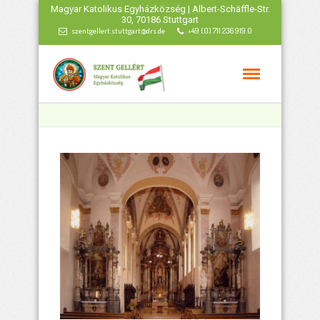
Magyar Katolikus Egyházközség | Albert-Schäffle-Str.
30, 70186 Stuttgart
szentgellert.stuttgart@drs.de
+49 (0) 711 236 919 0