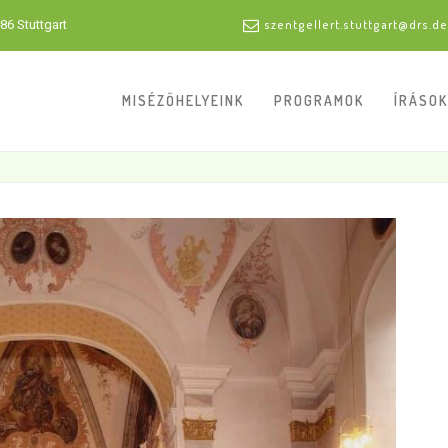
86 Stuttgart
szentgellert.stuttgart@drs.de
MISÉZŐHELYEINK
PROGRAMOK
ÍRÁSOK