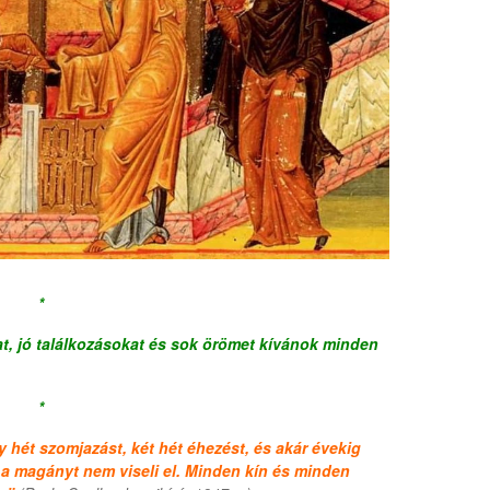
*
t, jó találkozásokat és sok örömet kívánok minden
*
y hét szomjazást, két hét éhezést, és akár évekig
de a magányt nem viseli el. Minden kín és minden