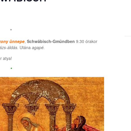
*
zony ünnepe
,
Schwäbisch-Gmündben
9.30 órakor
ázs-áldás.
Utána
agapé.
r atya!
*