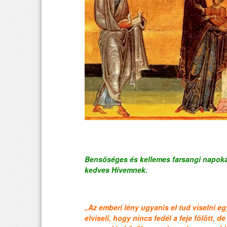
Bensőséges és kellemes farsangi napoka
kedves Hívemnek.
„Az emberi lény ugyanis el tud viselni eg
elviseli, hogy nincs fedél a feje fölött, 