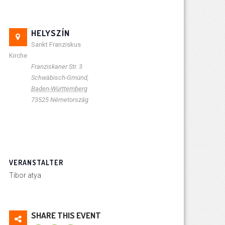
HELYSZÍN
Sankt Franziskus
Kirche
Franziskaner Str. 3
Schwäbisch-Gmünd
,
Baden-Württemberg
73525
Németország
VERANSTALTER
Tibor atya
SHARE THIS EVENT