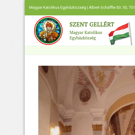
Magyar Katolikus Egyházközség | Albert-Schäffle-Str. 30, 701