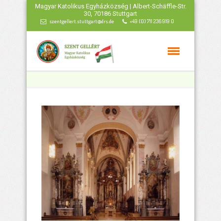
Magyar Katolikus Egyházközség | Albert-Schäffle-Str.
30, 70186 Stuttgart
szentgellert.stuttgart@drs.de
+49 (0) 711 236 919 0