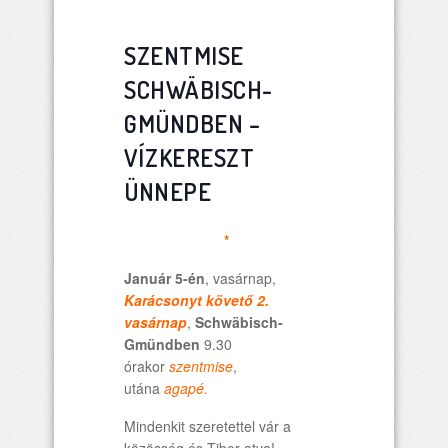
SZENTMISE
SCHWÄBISCH-
GMÜNDBEN –
VÍZKERESZT
ÜNNEPE
*
Január 5-én
, vasárnap,
Karácsonyt követő 2.
vasárnap
,
Schwäbisch-
Gmündben
9.30
órakor
szentmise
,
utána
agapé.
Mindenkit szeretettel vár a