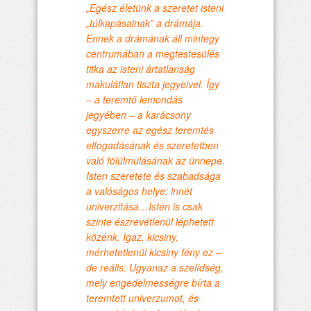
„Egész életünk a szeretet isteni
„túlkapásainak” a drámája.
Ennek a drámának áll mintegy
centrumában a megtestesülés
titka az isteni ártatlanság
makulátlan tiszta jegyeivel. Így
– a teremtő lemondás
jegyében – a karácsony
egyszerre az egész teremtés
elfogadásának és szeretetben
való fölülmúlásának az ünnepe.
Isten szeretete és szabadsága
a valóságos helye: innét
univerzitása…Isten is csak
szinte észrevétlenül léphetett
közénk. Igaz, kicsiny,
mérhetetlenül kicsiny fény ez –
de reális. Ugyanaz a szelídség,
mely engedelmességre bírta a
teremtett univerzumot, és