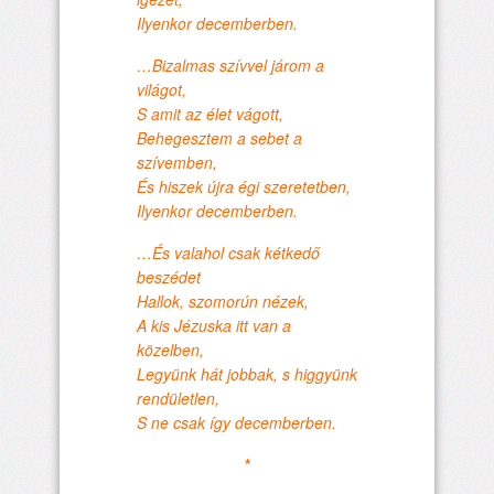
Ilyenkor decemberben.
…Bizalmas szívvel járom a
világot,
S amit az élet vágott,
Behegesztem a sebet a
szívemben,
És hiszek újra égi szeretetben,
Ilyenkor decemberben.
…És valahol csak kétkedő
beszédet
Hallok, szomorún nézek,
A kis Jézuska itt van a
közelben,
Legyünk hát jobbak, s higgyünk
rendületlen,
S ne csak így decemberben.
*