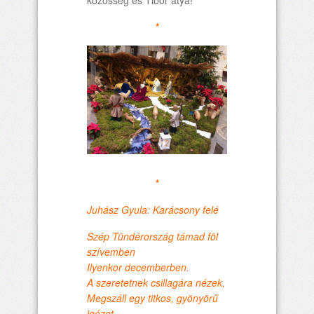
közösség és Tibor atya!
*
*
Juhász Gyula: Karácsony felé
Szép Tündérország támad föl
szívemben
Ilyenkor decemberben.
A szeretetnek csillagára nézek,
Megszáll egy titkos, gyönyörű
igézet,